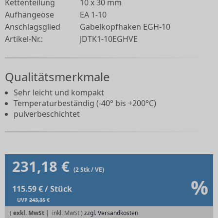
Kettenteilung
10 x 30 mm
Aufhängeöse
EA 1-10
Anschlagsglied
Gabelkopfhaken EGH-10
Artikel-Nr.:
JDTK1-10EGHVE
Qualitätsmerkmale
Sehr leicht und kompakt
Temperaturbeständig (-40° bis +200°C)
pulverbeschichtet
231,18 €
(2 Stk / VE)
%
115.59 € / Stück
UVP
243,35
€
(
exkl. MwSt
|
zzgl. Versandkosten