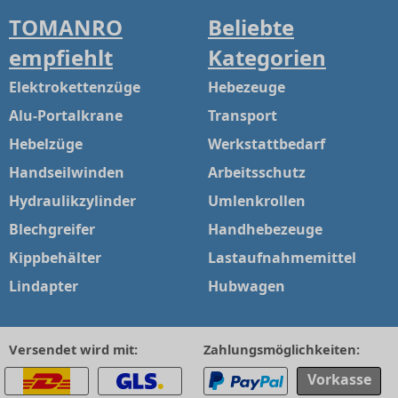
TOMANRO
Beliebte
empfiehlt
Kategorien
Elektrokettenzüge
Hebezeuge
Alu-Portalkrane
Transport
Hebelzüge
Werkstattbedarf
Handseilwinden
Arbeitsschutz
Hydraulikzylinder
Umlenkrollen
Blechgreifer
Handhebezeuge
Kippbehälter
Lastaufnahmemittel
Lindapter
Hubwagen
Versendet wird mit:
Zahlungsmöglichkeiten:
Vorkasse