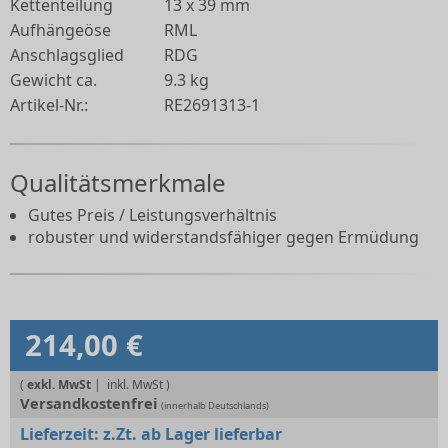
Kettenteilung
13 x 39 mm
Aufhängeöse
RML
Anschlagsglied
RDG
Gewicht ca.
9.3 kg
Artikel-Nr.:
RE2691313-1
Qualitätsmerkmale
Gutes Preis / Leistungsverhältnis
robuster und widerstandsfähiger gegen Ermüdung
214,00 €
(
exkl. MwSt
|
Versandkostenfrei
(innerhalb Deutschlands)
Lieferzeit:
z.Zt. ab Lager lieferbar