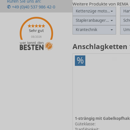
Rufen Sie uns an:
Weitere Produkte von REMA
✆
+49 (0)40 537 986 42-0
Kettenzüge motorisch
Ha
Stapleranbaugeräte
Sch
Krantechnik
Uml
Sehr gut
08/2026
Anschlagketten 
%
Güteklasse:
Tragfähigkeit: