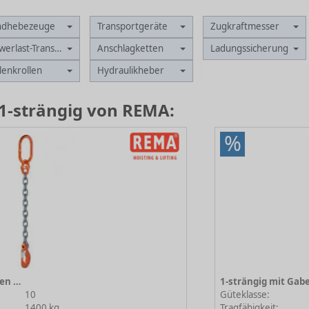
ndhebezeuge
Transportgeräte
Zugkraftmesser
werlast-Transportsysteme
Anschlagketten
Ladungssicherung
enkrollen
Hydraulikheber
1-strängig von REMA:
%
1-strängig mit Gabelkopfhaken 10-6
10
Güteklasse:
1400 kg
Tragfähigkeit: