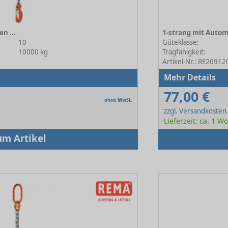
1-strängig mit Gabelkopfhaken 10-16
10
Güteklasse:
10000 kg
Tragfähigkeit:
Artikel-Nr.: RE26912
Mehr Details
77,00 €
ohne MwSt.
zzgl. Versandkosten
Lieferzeit: ca. 1 W
um Artikel