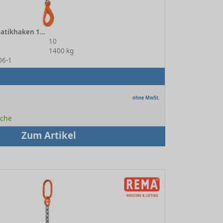
1-strang mit Automatikhaken 10-6
10
1400 kg
06-1
ohne MwSt.
oche
Zum Artikel