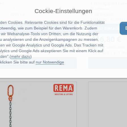
1-strängig mit Gabelkopfhaken 10-10
10
Güteklasse:
Cockie-Einstellungen
4000 kg
Tragfähigkeit:
Artikel-Nr.: RE26911
en Cookies. Relevante Cookies sind für die Funktionalität
Mehr Details
notwendig, wie zum Beispiel für den Warenkorb. Zudem
wir Webanalyse-Tools von Dritten, um die Nutzung der
116,80 €
u analysieren und die Anzeigenkampagnen zu messen.
ohne MwSt.
zen wir Google Analytics und Google Ads. Das Tracken mit
zzgl. Versandkosten
lytics und Google Ads akzeptieren Sie mit einem Klick auf
Lieferzeit: ca. 1 W
den".(
mehr dazu
)
um Artikel
licken Sie bitte auf
nur Notwendige