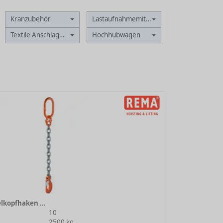
Kranzubehör
Lastaufnahmemittel
Textile Anschlagmittel
Hochhubwagen
1-strängig mit Gabelkopfhaken 10-8
10
2500 kg