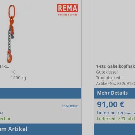
1-str. Gabelkopfhaken und Verkürzer 10-6
10
Güteklasse:
1400 kg
Tragfähigkeit:
Artikel-Nr.: RE26913
Mehr Details
91,00 €
ohne MwSt.
Lieferung frei
ds)
(innerha
ferbar
Lieferzeit: z.Zt. ab
um Artikel