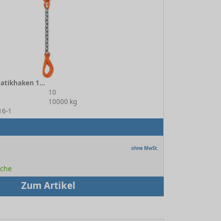
1-strang mit Automatikhaken 10-16
10
10000 kg
16-1
ohne MwSt.
oche
Zum Artikel