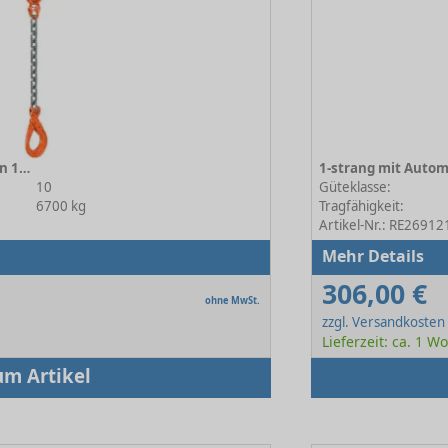
1-strang mit Automatikhaken 10-13
10
Güteklasse:
6700 kg
Tragfähigkeit:
Artikel-Nr.: RE26912
Mehr Details
306,00 €
ohne MwSt.
zzgl. Versandkosten
Lieferzeit: ca. 1 W
um Artikel