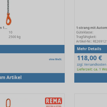
1-strang mit Automatikhaken 10-8
10
Güteklasse:
2500 kg
Tragfähigkeit:
Artikel-Nr.: RE26912
Mehr Details
118,00 €
ohne MwSt.
zzgl. Versandkosten
Lieferzeit: ca. 1 W
um Artikel