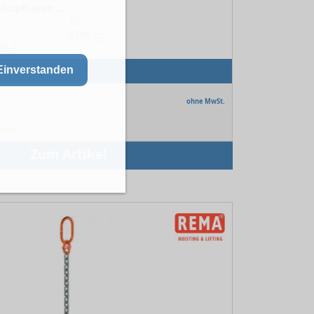
1-strängig mit Gabelkopfhaken 10-13
10
6700 kg
13-1
Einverstanden
ohne MwSt.
oche
Zum Artikel