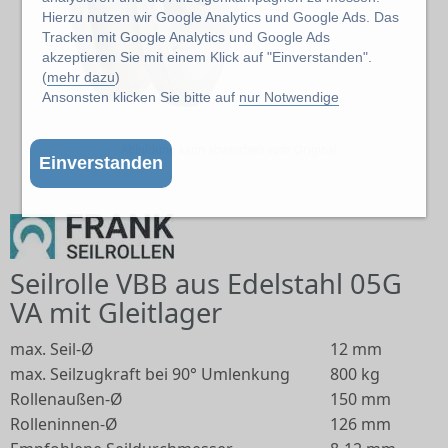
Hierzu nutzen wir Google Analytics und Google Ads. Das
Tracken mit Google Analytics und Google Ads
akzeptieren Sie mit einem Klick auf "Einverstanden".
(
mehr dazu
)
Ansonsten klicken Sie bitte auf
nur Notwendige
Abbildung kann abweichen vom Original
Einverstanden
Seilrolle VBB aus Edelstahl 05G
VA mit Gleitlager
max. Seil-Ø
12 mm
max. Seilzugkraft bei 90° Umlenkung
800 kg
Rollenaußen-Ø
150 mm
Rolleninnen-Ø
126 mm