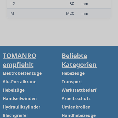
L2
80
mm
M
M20
mm
TOMANRO
Beliebte
empfiehlt
Kategorien
Elektrokettenzüge
Hebezeuge
Alu-Portalkrane
Transport
Hebelzüge
Werkstattbedarf
Handseilwinden
Arbeitsschutz
Hydraulikzylinder
Umlenkrollen
Blechgreifer
Handhebezeuge