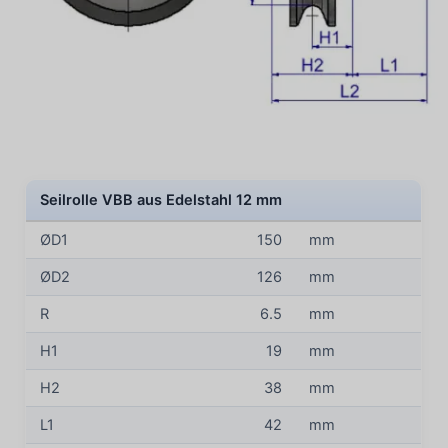
Seilrolle VBB aus Edelstahl 12 mm
ØD1
150
mm
ØD2
126
mm
R
6.5
mm
H1
19
mm
H2
38
mm
L1
42
mm