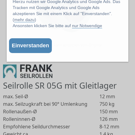
Hierzu nutzen wir Google Analytics und Google Ads. Das
Tracken mit Google Analytics und Google Ads
akzeptieren Sie mit einem Klick auf "Einverstanden".
(
mehr dazu
)
Ansonsten klicken Sie bitte auf
nur Notwendige
Einverstanden
Abbildung kann abweichen vom Original
Seilrolle SR 05G mit Gleitlager
max. Seil-Ø
12 mm
max. Seilzugkraft bei 90° Umlenkung
750 kg
Rollenaußen-Ø
150 mm
Rolleninnen-Ø
126 mm
Empfohlene Seildurchmesser
8-12 mm
Gewicht ca.
1.4 kg