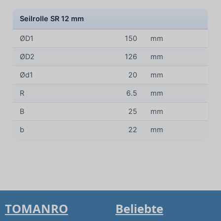
Seilrolle SR 12 mm
ØD1
150
mm
ØD2
126
mm
Ød1
20
mm
R
6.5
mm
B
25
mm
b
22
mm
TOMANRO
Beliebte