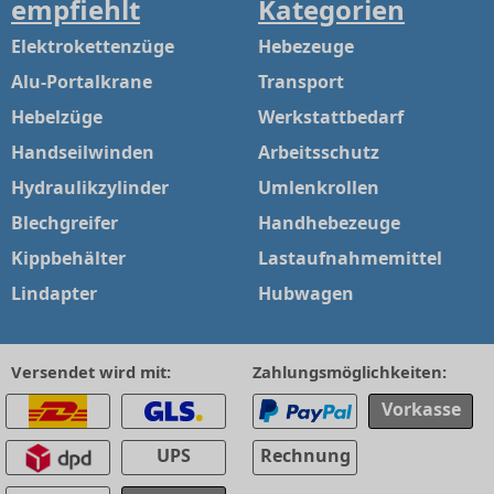
empfiehlt
Kategorien
Elektrokettenzüge
Hebezeuge
Alu-Portalkrane
Transport
Hebelzüge
Werkstattbedarf
Handseilwinden
Arbeitsschutz
Hydraulikzylinder
Umlenkrollen
Blechgreifer
Handhebezeuge
Kippbehälter
Lastaufnahmemittel
Lindapter
Hubwagen
Versendet wird mit:
Zahlungsmöglichkeiten:
Vorkasse
UPS
Rechnung