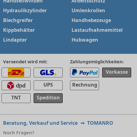
Handseilwinden
Arbeitsschutz
Hydraulikzylinder
Umlenkrollen
Blechgreifer
Handhebezeuge
Kippbehälter
Lastaufnahmemittel
Lindapter
Hubwagen
Versendet wird mit:
Zahlungsmöglichkeiten:
Vorkasse
UPS
Rechnung
TNT
Spedition
Beratung, Verkauf und Service
⇒
TOMANRO
Noch Fragen?