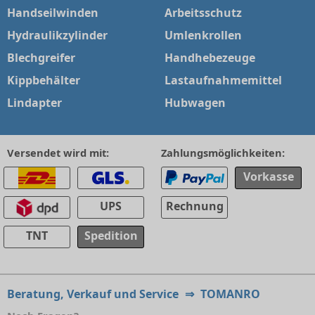
Handseilwinden
Arbeitsschutz
Hydraulikzylinder
Umlenkrollen
Blechgreifer
Handhebezeuge
Kippbehälter
Lastaufnahmemittel
Lindapter
Hubwagen
Versendet wird mit:
Zahlungsmöglichkeiten:
Vorkasse
UPS
Rechnung
TNT
Spedition
Beratung, Verkauf und Service
⇒
TOMANRO