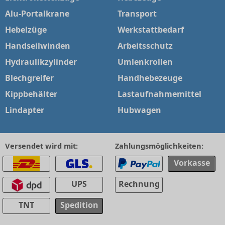
Alu-Portalkrane
Transport
Hebelzüge
Werkstattbedarf
Handseilwinden
Arbeitsschutz
Hydraulikzylinder
Umlenkrollen
Blechgreifer
Handhebezeuge
Kippbehälter
Lastaufnahmemittel
Lindapter
Hubwagen
Versendet wird mit:
Zahlungsmöglichkeiten:
Vorkasse
UPS
Rechnung
TNT
Spedition