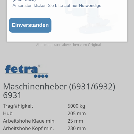
Ansonsten klicken Sie bitte auf
nur Notwendige
Einverstanden
Abbildung kann abweichen vom Original
Maschinenheber (6931/6932)
6931
Tragfähigkeit
5000 kg
Hub
205 mm
Arbeitshöhe Klaue min.
25 mm
Arbeitshöhe Kopf min.
230 mm