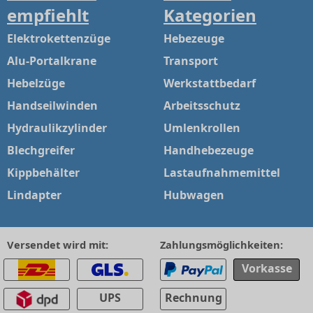
empfiehlt
Kategorien
Elektrokettenzüge
Hebezeuge
Alu-Portalkrane
Transport
Hebelzüge
Werkstattbedarf
Handseilwinden
Arbeitsschutz
Hydraulikzylinder
Umlenkrollen
Blechgreifer
Handhebezeuge
Kippbehälter
Lastaufnahmemittel
Lindapter
Hubwagen
Versendet wird mit:
Zahlungsmöglichkeiten:
Vorkasse
UPS
Rechnung