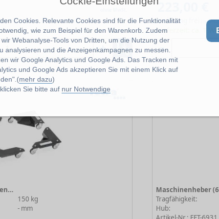
Cockie-Einstellungen
223,00 €
ohne MwSt.
Lieferung frei
en Cookies. Relevante Cookies sind für die Funktionalität
ds)
(innerha
Lieferzeit: ca. 1 W
notwendig, wie zum Beispiel für den Warenkorb. Zudem
wir Webanalyse-Tools von Dritten, um die Nutzung der
u analysieren und die Anzeigenkampagnen zu messen.
zen wir Google Analytics und Google Ads. Das Tracken mit
lytics und Google Ads akzeptieren Sie mit einem Klick auf
den".(
mehr dazu
)
licken Sie bitte auf
nur Notwendige
Möbeltransport Set 6977 Eckenroller
150 kg
Tragfähigkeit:
- mm
Hub:
Artikel-Nr.: FET-6931