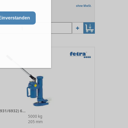
ohne MwSt.
lb Deutschlands)
oche
Einverstanden
Maschinenheber (6931/6932) 6931
5000 kg
205 mm