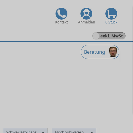
Kontakt
Anmelden
0 Stück
exkl. MwSt
Beratung
behälter
Schwerlast-Transportsysteme
Hochhubwagen