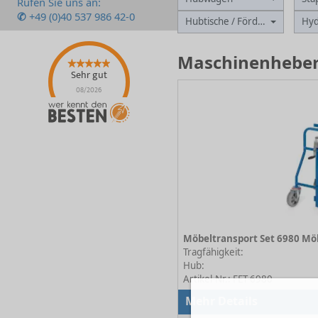
Rufen Sie uns an:
✆
+49 (0)40 537 986 42-0
Hubtische / Förderbänder
Hyd
Maschinenheber 
Sehr gut
08/2026
Tragfähigkeit:
Hub:
Artikel-Nr.: FET-6980
Mehr Details