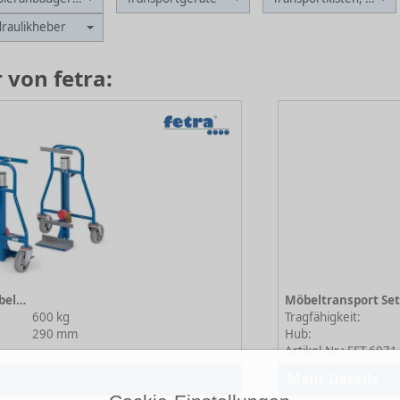
raulikheber
von fetra:
Möbeltransport Set 6980 Möbelhubroller
600 kg
Tragfähigkeit:
290 mm
Hub:
Artikel-Nr.: FET-6971
Mehr Details