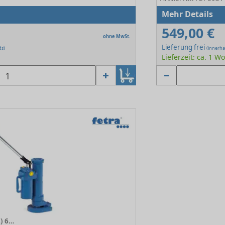
Mehr Details
549,00 €
ohne MwSt.
Lieferung frei
ds)
(innerha
Lieferzeit: ca. 1 W
Maschinenheber (6931/6932) 6932