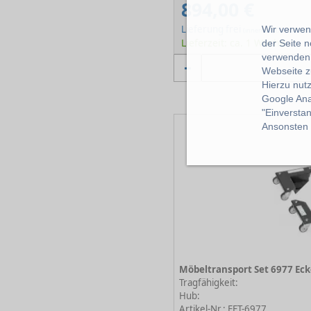
894,00 €
Lieferung frei
Wir verwend
(innerhalb Deutschlan
Lieferzeit: ca. 1 Woche
der Seite 
verwenden 
Webseite z
Hierzu nut
Google Ana
"Einverstan
Ansonsten k
Tragfähigkeit:
Hub:
Artikel-Nr.: FET-6977