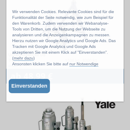
Wir verwenden Cookies. Relevante Cookies sind für die
Funktionalität der Seite notwendig, wie zum Beispiel für
den Warenkorb. Zudem verwenden wir Webanalyse-
Tools von Dritten, um die Nutzung der Webseite zu
analysieren und die Anzeigenkampagnen zu messen.
Hierzu nutzen wir Google Analytics und Google Ads. Das
Tracken mit Google Analytics und Google Ads
akzeptieren Sie mit einem Klick auf "Einverstanden".
Unterstellböcke UB
(
mehr dazu
)
Tragfähigkeit
1500 kg - 8000 kg
Ansonsten klicken Sie bitte auf
nur Notwendige
Artikel: 6
ab 48,99 €
Einverstanden
exkl. 19% MwSt.