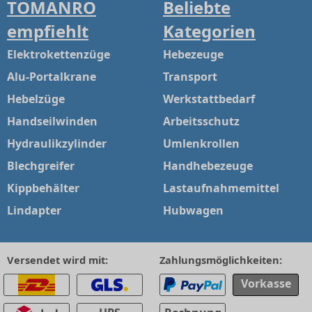
TOMANRO
Beliebte
empfiehlt
Kategorien
Elektrokettenzüge
Hebezeuge
Alu-Portalkrane
Transport
Hebelzüge
Werkstattbedarf
Handseilwinden
Arbeitsschutz
Hydraulikzylinder
Umlenkrollen
Blechgreifer
Handhebezeuge
Kippbehälter
Lastaufnahmemittel
Lindapter
Hubwagen
Versendet wird mit:
Zahlungsmöglichkeiten:
Vorkasse