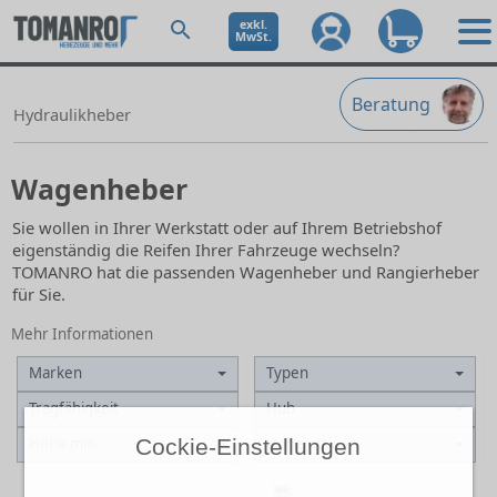
exkl.
MwSt.
Beratung
Hydraulikheber
Wagenheber
Sie wollen in Ihrer Werkstatt oder auf Ihrem Betriebshof
eigenständig die Reifen Ihrer Fahrzeuge wechseln?
TOMANRO hat die passenden Wagenheber und Rangierheber
für Sie.
Mehr Informationen
Marken
Typen
Tragfähigkeit
Hub
Höhe min.
Höhe max.
Cockie-Einstellungen