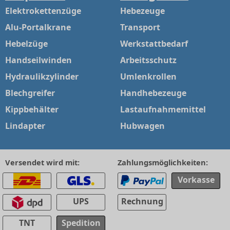
Elektrokettenzüge
Hebezeuge
Alu-Portalkrane
Transport
Hebelzüge
Werkstattbedarf
Handseilwinden
Arbeitsschutz
Hydraulikzylinder
Umlenkrollen
Blechgreifer
Handhebezeuge
Kippbehälter
Lastaufnahmemittel
Lindapter
Hubwagen
Versendet wird mit:
Zahlungsmöglichkeiten:
Vorkasse
UPS
Rechnung
TNT
Spedition