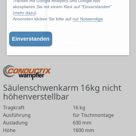
Tracken mit Google Analytics und Google Ads
akzeptieren Sie mit einem Klick auf "Einverstanden".
(
mehr dazu
)
Ansonsten klicken Sie bitte auf
nur Notwendige
Einverstanden
Abbildung kann abweichen vom Original
Säulenschwenkarm 16kg nicht
höhenverstellbar
Tragkraft
16 kg
Ausführung
für Tischmontage
Ausladung
630 mm
Höhe
1600 mm