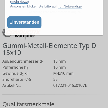
(
mehr dazu
)
Ansonsten klicken Sie bitte auf
nur Notwendige
Abbildung kann abweichen vom Original
Einverstanden
Gummi-Metall-Elemente Typ D
15x10
Außendurchmesser d
15 mm
1
Pufferhöhe h
10 mm
1
Gewinde d
x l
M4x10 mm
2
Shorehärte +/-5
55
Artikel-Nr.:
017221-015x010VE
Qualitätsmerkmale