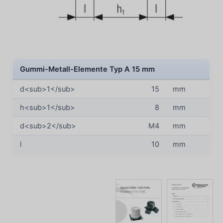
Gummi-Metall-Elemente Typ A 15 mm
d<sub>1</sub>
15
mm
h<sub>1</sub>
8
mm
d<sub>2</sub>
M4
mm
l
10
mm