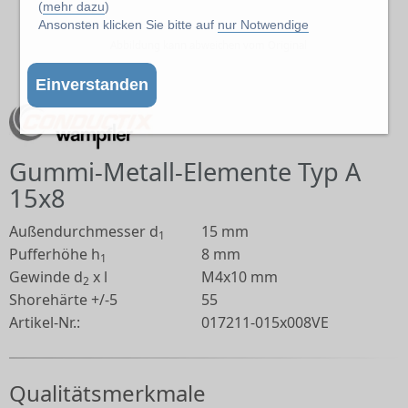
(
mehr dazu
)
Ansonsten klicken Sie bitte auf
nur Notwendige
Abbildung kann abweichen vom Original
Einverstanden
Gummi-Metall-Elemente Typ A
15x8
Außendurchmesser d
15 mm
1
Pufferhöhe h
8 mm
1
Gewinde d
x l
M4x10 mm
2
Shorehärte +/-5
55
Artikel-Nr.:
017211-015x008VE
Qualitätsmerkmale