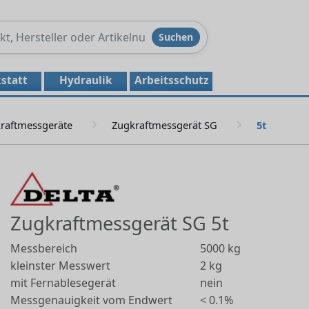
Produkte
Suchen
durchsuchen
statt
Hydraulik
Arbeitsschutz
raftmessgeräte
Zugkraftmessgerät SG
5t
Zugkraftmessgerät SG 5t
Messbereich
5000 kg
kleinster Messwert
2 kg
mit Fernablesegerät
nein
Messgenauigkeit vom Endwert
< 0.1%