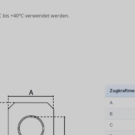
C bis +40°C verwendet werden.
Zugkraftme
A
B
C