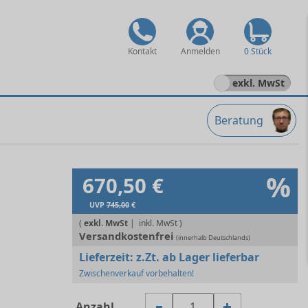
Kontakt
Anmelden
0 Stück
exkl. MwSt
Beratung
%
670,50 €
UVP
745,00
€
(
exkl. MwSt
|
Versandkostenfrei
(innerhalb Deutschlands)
Lieferzeit:
z.Zt. ab Lager lieferbar
Zwischenverkauf vorbehalten!
Anzahl