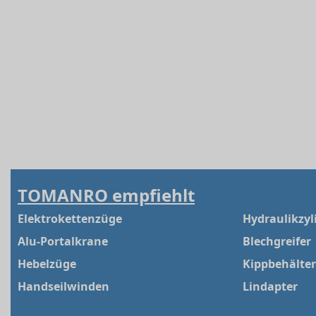
TOMANRO empfiehlt
Elektrokettenzüge
Hydraulikzyl
Alu-Portalkrane
Blechgreifer
Hebelzüge
Kippbehälter
Handseilwinden
Lindapter