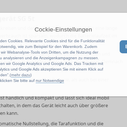
erät SG 5t
kreisen und dedizierter Wägezelle sorgt für eine lange
Cockie-Einstellungen
verbrauch ist sparsam, wodurch die Batterielaufzeit im
en Cookies. Relevante Cookies sind für die Funktionalität
notwendig, wie zum Beispiel für den Warenkorb. Zudem
wir Webanalyse-Tools von Dritten, um die Nutzung der
n den 22mm großen Zahlen, werden die Einheiten und
u analysieren und die Anzeigenkampagnen zu messen.
ht bzw. nach der Schutzklasse IP65 abgedichtet. Demnach
zen wir Google Analytics und Google Ads. Das Tracken mit
asser aus beliebiger Richtung geschützt.
lytics und Google Ads akzeptieren Sie mit einem Klick auf
den".(
mehr dazu
)
 sowohl bei schwacher Batterie, als auch bei einer
licken Sie bitte auf
nur Notwendige
st handlich und kompakt und lässt sich ideal mobil
nthalten, in dem das Gerät leicht auch über größere
den kann.
matische Nullstellung, die Tarafunktion und die