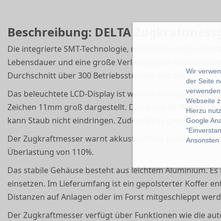
Beschreibung: DELTA Zugkraftmessg
Die integrierte SMT-Technologie, mit hochwertigen Schalt
Lebensdauer und eine große Verlässlichkeit. Der Energie
Wir verwend
Durchschnitt über 300 Betriebsstunden beträgt.
der Seite 
verwenden 
Das beleuchtete LCD-Display ist weithin sichtbar. Nebe
Webseite z
Zeichen 11mm groß dargestellt. Das Gerät ist Wasserdic
Hierzu nut
kann Staub nicht eindringen. Zudem ist es gegen Strahlw
Google Ana
"Einverstan
Der Zugkraftmesser warnt akkustisch wie auch im Display
Ansonsten k
Überlastung von 110%.
Das stabile Gehäuse besteht aus leichtem Aluminium. Es i
einsetzen. Im Lieferumfang ist ein gepolsterter Koffer e
Distanzen auf Anlagen oder im Forst mitgeschleppt wer
Der Zugkraftmesser verfügt über Funktionen wie die auto