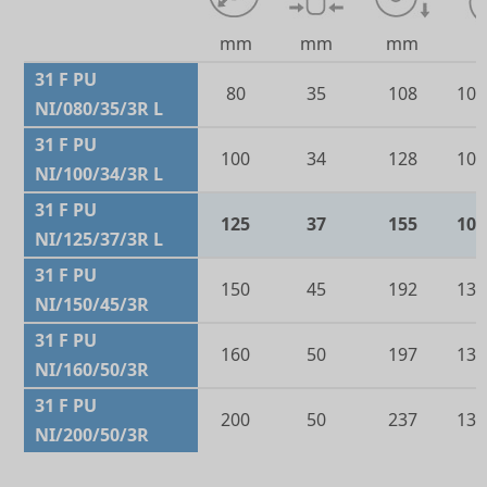
mm
mm
mm
31 F PU
80
35
108
105
NI/080/35/3R L
31 F PU
100
34
128
105
NI/100/34/3R L
31 F PU
125
37
155
105
NI/125/37/3R L
31 F PU
150
45
192
135
NI/150/45/3R
31 F PU
160
50
197
135
NI/160/50/3R
31 F PU
200
50
237
135
NI/200/50/3R