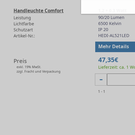
Handleuchte Comfort
1.2 + 0.3 Watt
90/20 Lumen
Leistung
6500 Kelvin
Lichtfarbe
IP 20
Schutzart
HEDI-AL521LED
Artikel-Nr.:
-
Mehr Details
47,35€
Preis
Lieferzeit: ca. 1 
exkl. 19% MwSt.
zzgl. Fracht und Verpackung
1 - 1