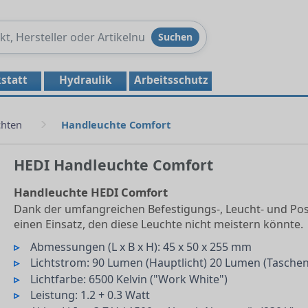
Produkte
Suchen
durchsuchen
statt
Hydraulik
Arbeitsschutz
chten
Handleuchte Comfort
HEDI Handleuchte Comfort
Handleuchte HEDI Comfort
Dank der umfangreichen Befestigungs-, Leucht- und Pos
einen Einsatz, den diese Leuchte nicht meistern könnte.
Abmessungen (L x B x H): 45 x 50 x 255 mm
Lichtstrom: 90 Lumen (Hauptlicht) 20 Lumen (Tasche
Lichtfarbe: 6500 Kelvin ("Work White")
Leistung: 1.2 + 0.3 Watt