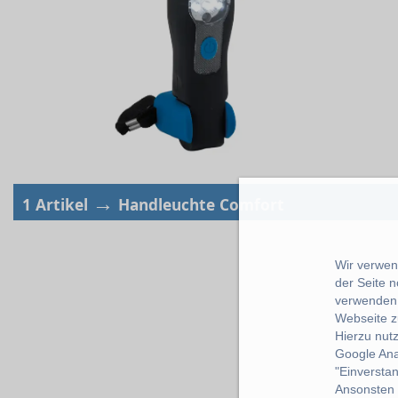
→
1 Artikel
Handleuchte Comfort
Wir verwend
der Seite 
verwenden 
Webseite z
Hierzu nut
Google Ana
"Einverstan
Ansonsten k