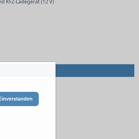
und KFZ-Ladegerät (12 V)
Einverstanden