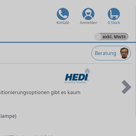
Kontakt
Anmelden
0 Stück
exkl. MwSt
Beratung
itionierungsoptionen gibt es kaum
Ne
nlampe)