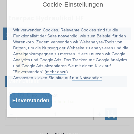
Cockie-Einstellungen
Enerpac Hydrauliköl HF
Wir verwenden Cookies. Relevante Cookies sind für die
→
3 Artikel
Hydrauliköl HF
Funktionalität der Seite notwendig, wie zum Beispiel für den
Warenkorb. Zudem verwenden wir Webanalyse-Tools von
Dritten, um die Nutzung der Webseite zu analysieren und die
Hydrauliköl HF 95X
Anzeigenkampagnen zu messen. Hierzu nutzen wir Google
Volumen 1 Liter
Analytics und Google Ads. Das Tracken mit Google Analytics
Viskosität 32
und Google Ads akzeptieren Sie mit einem Klick auf
ENE-HF95X
"Einverstanden".(
mehr dazu
)
Ansonsten klicken Sie bitte auf
nur Notwendige
Mehr Details
51,05 €
exkl. 19% MwSt.
Einverstanden
Lieferzeit: z.Zt. ab Lager lieferbar