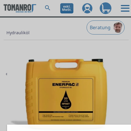
exkl.
MwSt.
Beratung
Hydrauliköl
Previous