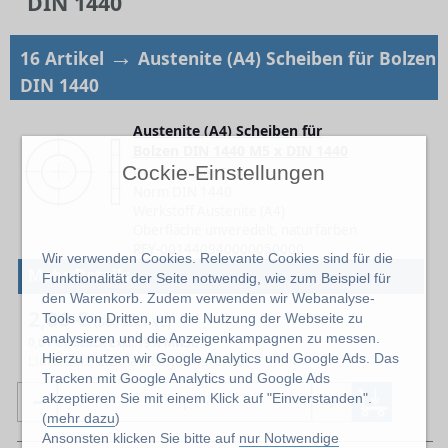
DIN 1440
→
16 Artikel
Austenite (A4) Scheiben für Bolzen
DIN 1440
Austenite (A4) Scheiben für
Bolzen DIN 1440 M5 x DIN 1440
Cockie-Einstellungen
Durchmesser 5 mm
Norm DIN 1440
Werkstoff Austenite (A4)
Oberfläche unveredelt, naturfarben
REY-001440940000050000
Wir verwenden Cookies. Relevante Cookies sind für die
Mehr Details
Funktionalität der Seite notwendig, wie zum Beispiel für
den Warenkorb. Zudem verwenden wir Webanalyse-
2,86 €
Tools von Dritten, um die Nutzung der Webseite zu
(500 Stk / VE)
analysieren und die Anzeigenkampagnen zu messen.
0,01 € / Stück
exkl. 19% MwSt.
Hierzu nutzen wir Google Analytics und Google Ads. Das
Lieferzeit: z.Zt. ab Lager lieferbar
Tracken mit Google Analytics und Google Ads
akzeptieren Sie mit einem Klick auf "Einverstanden".
(
mehr dazu
)
Ansonsten klicken Sie bitte auf
nur Notwendige