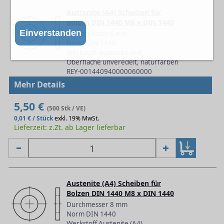
Austenite (A4) Scheiben für
Bolzen DIN 1440 M6 x DIN 1440
Einverstanden
Durchmesser 6 mm
Norm DIN 1440
Werkstoff Austenite (A4)
Oberfläche unveredelt, naturfarben
REY-001440940000060000
Mehr Details
5,50 €
(500 Stk / VE)
0,01 € / Stück
exkl. 19% MwSt.
Lieferzeit: z.Zt. ab Lager lieferbar
Austenite (A4) Scheiben für
Bolzen DIN 1440 M8 x DIN 1440
Durchmesser 8 mm
Norm DIN 1440
Werkstoff Austenite (A4)