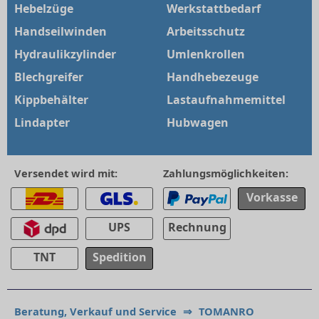
Hebelzüge
Werkstattbedarf
Handseilwinden
Arbeitsschutz
Hydraulikzylinder
Umlenkrollen
Blechgreifer
Handhebezeuge
Kippbehälter
Lastaufnahmemittel
Lindapter
Hubwagen
Versendet wird mit:
Zahlungsmöglichkeiten:
Vorkasse
UPS
Rechnung
TNT
Spedition
Beratung, Verkauf und Service
⇒
TOMANRO