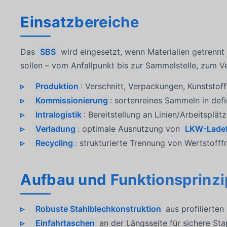
Einsatzbereiche
Das
SBS
wird eingesetzt, wenn Materialien getrennt
sollen – vom Anfallpunkt bis zur Sammelstelle, zum V
Produktion
: Verschnitt, Verpackungen, Kunststoff
Kommissionierung
: sortenreines Sammeln in def
Intralogistik
: Bereitstellung an Linien/Arbeitsplä
Verladung
: optimale Ausnutzung von
LKW-Ladef
Recycling
: strukturierte Trennung von Wertstofffra
Aufbau und Funktionsprinzi
Robuste Stahlblechkonstruktion
aus profilierten
Einfahrtaschen
an der Längsseite für sichere St