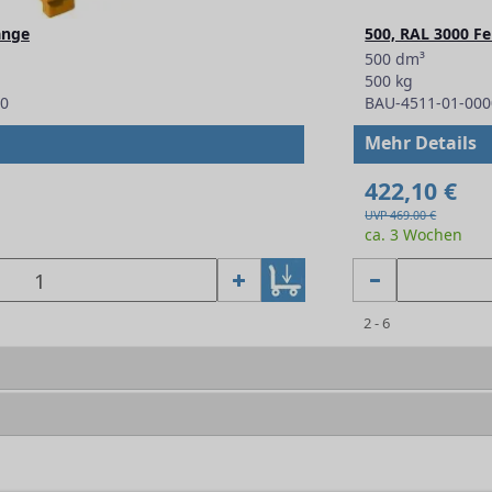
ange
500, RAL 3000 Fe
500 dm³
500 kg
00
BAU-4511-01-000
Mehr Details
422,10 €
UVP 469.00 €
ca. 3 Wochen
2 - 6