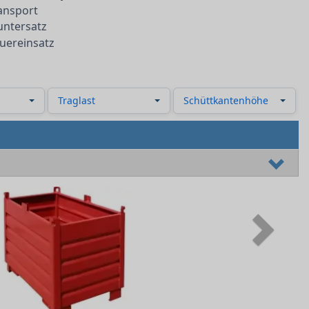
ansport
untersatz
auereinsatz
Traglast
Schüttkantenhöhe
Next