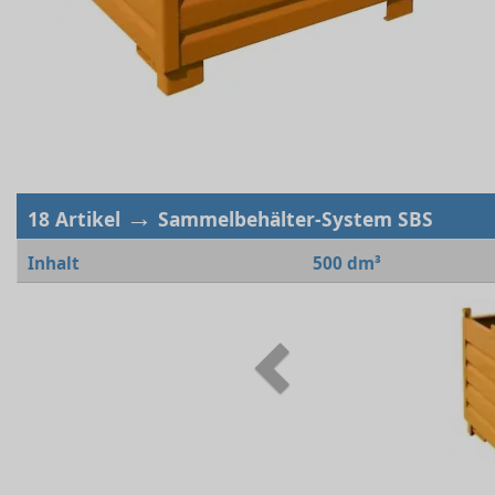
→
18 Artikel
Sammelbehälter-System SBS
Inhalt
500 dm³
Previous