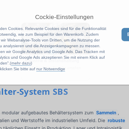
Cockie-Einstellungen
en Cookies. Relevante Cookies sind für die Funktionalität
notwendig, wie zum Beispiel für den Warenkorb. Zudem
wir Webanalyse-Tools von Dritten, um die Nutzung der
u analysieren und die Anzeigenkampagnen zu messen.
zen wir Google Analytics und Google Ads. Das Tracken mit
lytics und Google Ads akzeptieren Sie mit einem Klick auf
Industrie & Instandhaltung
den".(
mehr dazu
)
Top-Seller dieser Branche ansehen
licken Sie bitte auf
nur Notwendige
lter-System SBS
n modular aufgebautes Behältersystem zum
Sammeln
,
alien und Wertstoffe im industriellen Umfeld. Die
robuste
en täglichen Einsatz in Produktion, Lager und Intralogistik