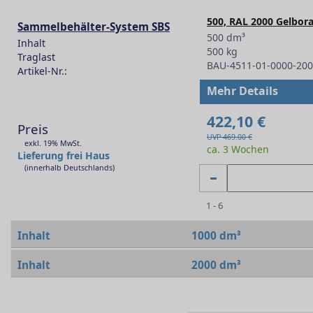
500, RAL 2000 Gelbor
Sammelbehälter-System SBS
500 dm³
Inhalt
500 kg
Traglast
BAU-4511-01-0000-20
Artikel-Nr.:
-
Mehr Details
422,10 €
Preis
UVP 469.00 €
exkl. 19% MwSt.
ca. 3 Wochen
Lieferung frei Haus
(innerhalb Deutschlands)
1 - 6
Inhalt
1000 dm³
Inhalt
2000 dm³