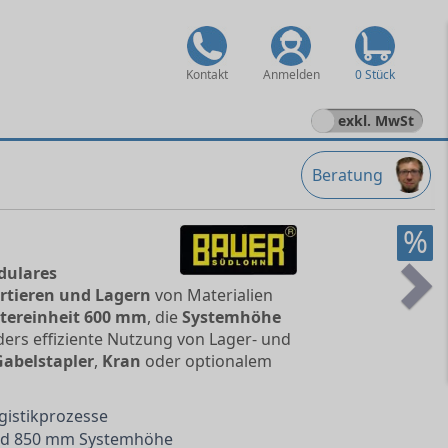
Kontakt
Anmelden
0 Stück
exkl. MwSt
Beratung
%
ulares
rtieren und Lagern
von Materialien
Ne
tereinheit 600 mm
, die
Systemhöhe
ers effiziente Nutzung von Lager- und
Gabelstapler
,
Kran
oder optionalem
gistikprozesse
nd 850 mm Systemhöhe