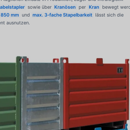
abelstapler
sowie über
Kranösen
per
Kran
bewegt werd
850 mm
und
max. 3-fache Stapelbarkeit
lässt sich die
nt ausnutzen.