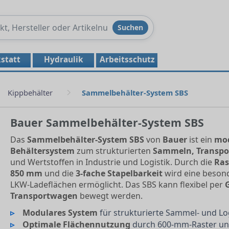
Produkte
Suchen
durchsuchen
statt
Hydraulik
Arbeitsschutz
Kippbehälter
Sammelbehälter-System SBS
Bauer Sammelbehälter-System SBS
Das
Sammelbehälter-System SBS
von
Bauer
ist ein
mod
Behältersystem
zum strukturierten
Sammeln, Transpo
und Wertstoffen in Industrie und Logistik. Durch die
Ras
850 mm
und die
3-fache Stapelbarkeit
wird eine besond
LKW-Ladeflächen ermöglicht. Das SBS kann flexibel per
Transportwagen
bewegt werden.
Modulares System
für strukturierte Sammel- und Lo
Optimale Flächennutzung
durch 600-mm-Raster u