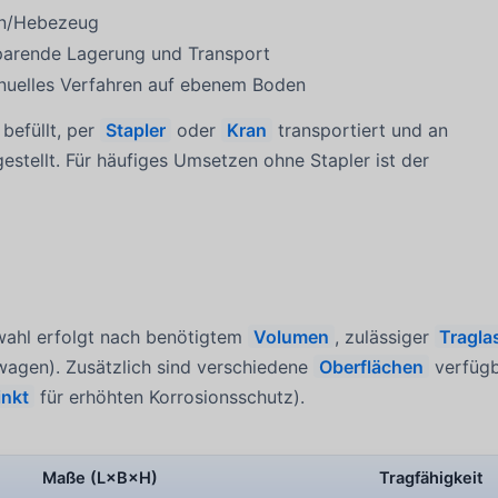
an/Hebezeug
sparende Lagerung und Transport
anuelles Verfahren auf ebenem Boden
befüllt, per
Stapler
oder
Kran
transportiert und an
estellt. Für häufiges Umsetzen ohne Stapler ist der
swahl erfolgt nach benötigtem
Volumen
, zulässiger
Tragla
wagen). Zusätzlich sind verschiedene
Oberflächen
verfüg
inkt
für erhöhten Korrosionsschutz).
Maße (L×B×H)
Tragfähigkeit