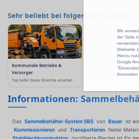
Sehr beliebt bei folgenden Branchen
Wir verwend
der Seite 
verwenden 
Webseite z
Hierzu nut
Google Ana
Kommunale Betriebe &
"Einverstan
Versorger
Ansonsten k
Top-Seller dieser Branche ansehen
Informationen: Sammelbehä
Das
Sammelbehälter-System SBS
von
Bauer
ist ei
Kommissionieren
und
Transportieren
fester Materi
Stahlblechkonstruktion
(profilierte Bleche) ist für d