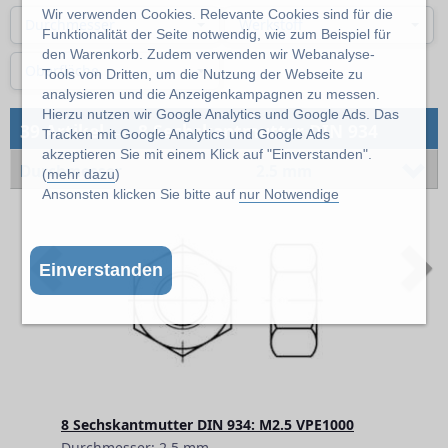
Wir verwenden Cookies. Relevante Cookies sind für die
Durchmesser
Werkstoff
Funktionalität der Seite notwendig, wie zum Beispiel für
den Warenkorb. Zudem verwenden wir Webanalyse-
Oberfläche
Tools von Dritten, um die Nutzung der Webseite zu
analysieren und die Anzeigenkampagnen zu messen.
Hierzu nutzen wir Google Analytics und Google Ads. Das
→
39 Artikel
8 Sechskantmutter DIN 934
Tracken mit Google Analytics und Google Ads
akzeptieren Sie mit einem Klick auf "Einverstanden".
Durchmesser
2.5 mm
(
mehr dazu
)
Ansonsten klicken Sie bitte auf
nur Notwendige
Previous
N
Einverstanden
8 Sechskantmutter DIN 934: M2.5 VPE1000
Durchmesser: 2.5 mm