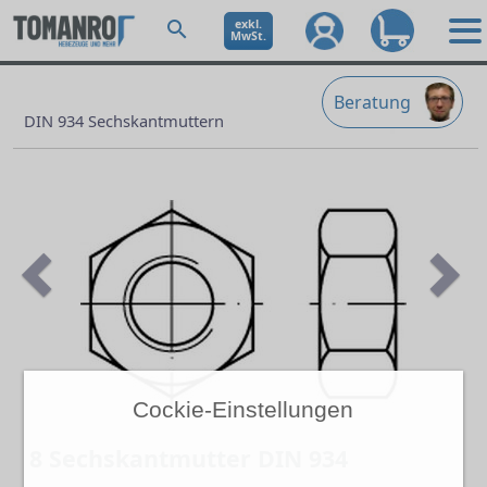
exkl.
MwSt.
Beratung
DIN 934 Sechskantmuttern
Previous
Ne
Cockie-Einstellungen
8 Sechskantmutter DIN 934