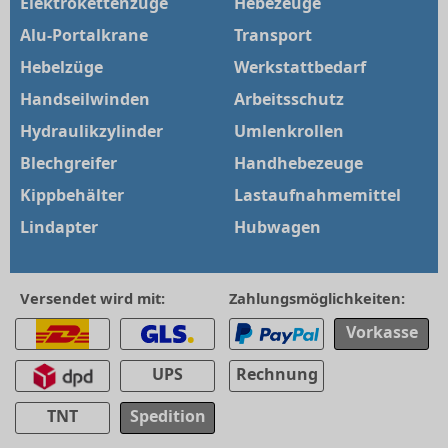
Elektrokettenzüge
Hebezeuge
Alu-Portalkrane
Transport
Hebelzüge
Werkstattbedarf
Handseilwinden
Arbeitsschutz
Hydraulikzylinder
Umlenkrollen
Blechgreifer
Handhebezeuge
Kippbehälter
Lastaufnahmemittel
Lindapter
Hubwagen
Versendet wird mit:
Zahlungsmöglichkeiten:
Vorkasse
UPS
Rechnung
TNT
Spedition