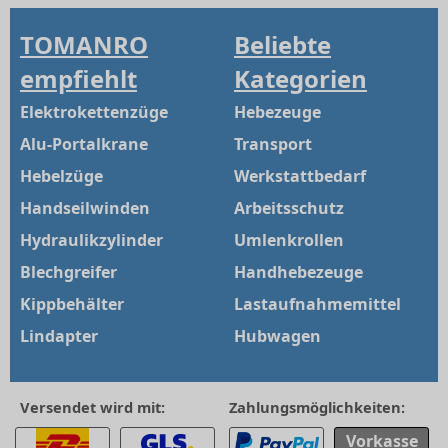
TOMANRO
Beliebte
empfiehlt
Kategorien
Elektrokettenzüge
Hebezeuge
Alu-Portalkrane
Transport
Hebelzüge
Werkstattbedarf
Handseilwinden
Arbeitsschutz
Hydraulikzylinder
Umlenkrollen
Blechgreifer
Handhebezeuge
Kippbehälter
Lastaufnahmemittel
Lindapter
Hubwagen
Versendet wird mit:
Zahlungsmöglichkeiten:
Vorkasse