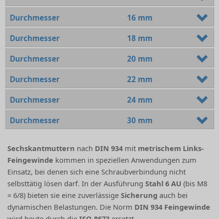
Durchmesser
16 mm
Durchmesser
18 mm
Durchmesser
20 mm
Durchmesser
22 mm
Durchmesser
24 mm
Durchmesser
30 mm
Sechskantmuttern
nach
DIN 934
mit
metrischem Links-
Feingewinde
kommen in speziellen Anwendungen zum
Einsatz, bei denen sich eine Schraubverbindung nicht
selbsttätig lösen darf. In der Ausführung
Stahl 6 AU
(bis M8
= 6/8) bieten sie eine zuverlässige
Sicherung
auch bei
dynamischen Belastungen. Die Norm
DIN 934 Feingewinde
wird heute durch die
ISO 8673
ersetzt.