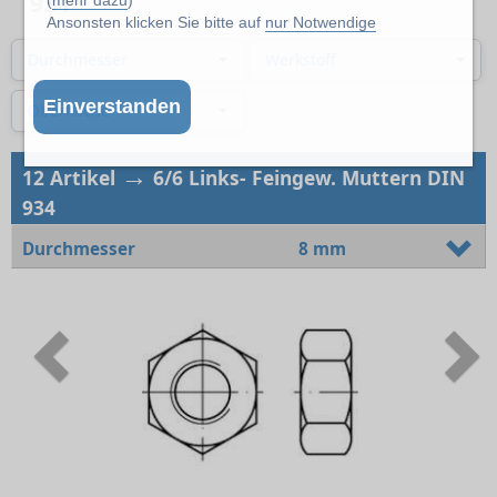
934
(
mehr dazu
)
Ansonsten klicken Sie bitte auf
nur Notwendige
Durchmesser
Werkstoff
Einverstanden
Oberfläche
→
12 Artikel
6/6 Links- Feingew. Muttern DIN
934
Durchmesser
8 mm
Previous
N