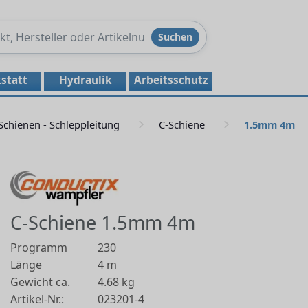
Produkte
Suchen
durchsuchen
statt
Hydraulik
Arbeitsschutz
Schienen - Schleppleitung
C-Schiene
1.5mm 4m
C-Schiene 1.5mm 4m
Programm
230
Länge
4 m
Gewicht ca.
4.68 kg
Artikel-Nr.:
023201-4