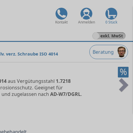
Kontakt
Anmelden
0 Stück
exkl. MwSt
Beratung
lv. verz. Schraube ISO 4014
%
014
aus Vergütungsstahl
1.7218
rrosionsschutz. Geeignet für
Ne
 und zugelassen nach
AD-W7/DGRL
.
mebehandelt