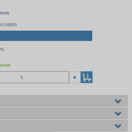
rMo4)
40120055
VE)
ferbar