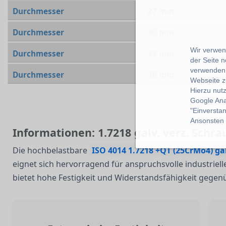
Durchmesser
27 mm
Durchmesser
30 mm
Wir verwend
Durchmesser
33 mm
der Seite 
verwenden 
Durchmesser
36 mm
Webseite z
Hierzu nut
Google Ana
"Einverstan
Ansonsten k
Informationen: 1.7218 galv. verz. Schra
Die hochbelastbare
ISO 4014 1.7218 +QT (25CrMo4) g
eignet sich hervorragend für anspruchsvolle industri
bietet hohe Festigkeit und Widerstandsfähigkeit gege