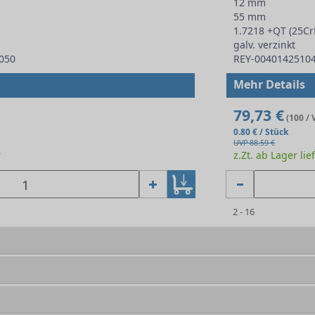
12 mm
55 mm
1.7218 +QT (25C
galv. verzinkt
050
REY-0040142510
Mehr Details
79,73 €
(100 / 
0.80 € / Stück
UVP 88.59 €
r
z.Zt. ab Lager lie
2 - 16