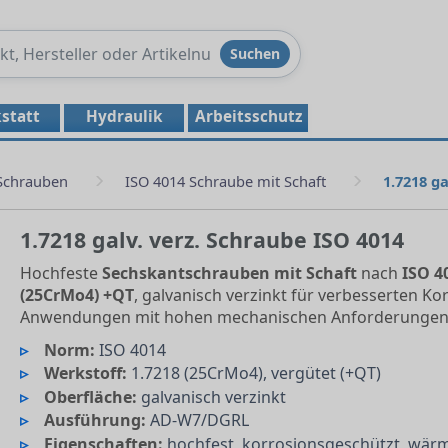
Produkte
Suchen
durchsuchen
statt
Hydraulik
Arbeitsschutz
Schrauben
ISO 4014 Schraube mit Schaft
1.7218 ga
1.7218 galv. verz. Schraube ISO 4014
Hochfeste
Sechskantschrauben mit Schaft
nach
ISO 4
(25CrMo4) +QT
, galvanisch verzinkt für verbesserten Ko
Anwendungen mit hohen mechanischen Anforderungen
Norm:
ISO 4014
Werkstoff:
1.7218 (25CrMo4), vergütet (+QT)
Oberfläche:
galvanisch verzinkt
Ausführung:
AD-W7/DGRL
Eigenschaften:
hochfest, korrosionsgeschützt, wär