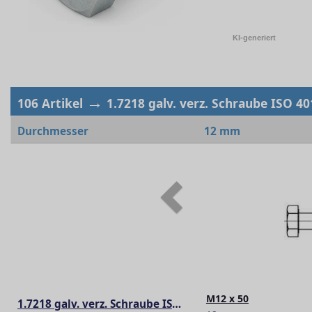
KI-generiert
→
106 Artikel
1.7218 galv. verz. Schraube ISO 40
Durchmesser
12 mm
Previous
M12 x 50
1.7218 galv. verz. Schraube ISO 4014