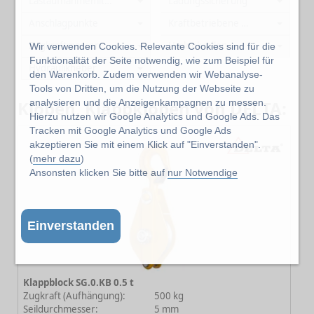
Lastaufnahmemittel
Ladungssicherung
Anschlagpunkte
Kraftbetriebene Winden
Zugkraftmesser
Umlenkrollen
Wir verwenden Cookies. Relevante Cookies sind für die
Funktionalität der Seite notwendig, wie zum Beispiel für
Hydraulikheber
den Warenkorb. Zudem verwenden wir Webanalyse-
Tools von Dritten, um die Nutzung der Webseite zu
Kloben, Klappkloben von DELTA:
analysieren und die Anzeigenkampagnen zu messen.
Hierzu nutzen wir Google Analytics und Google Ads. Das
Tracken mit Google Analytics und Google Ads
akzeptieren Sie mit einem Klick auf "Einverstanden".
(
mehr dazu
)
Ansonsten klicken Sie bitte auf
nur Notwendige
Einverstanden
Klappblock SG.0.KB 0.5 t
Zugkraft (Aufhängung):
500 kg
Seildurchmesser:
5 mm