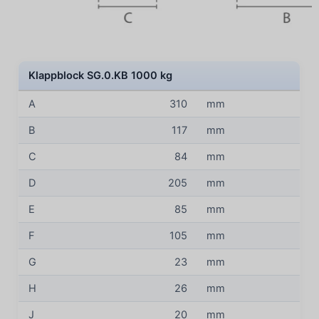
Klappblock SG.0.KB 1000 kg
A
310
mm
B
117
mm
C
84
mm
D
205
mm
E
85
mm
F
105
mm
G
23
mm
H
26
mm
J
20
mm