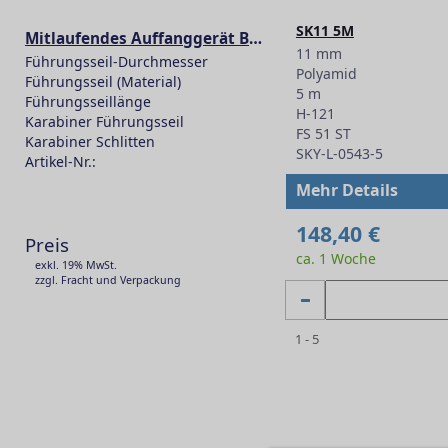
SK11 5M
Mitlaufendes Auffanggerät BFD
11 mm
Führungsseil-Durchmesser
Polyamid
Führungsseil (Material)
5 m
Führungsseillänge
H-121
Karabiner Führungsseil
FS 51 ST
Karabiner Schlitten
SKY-L-0543-5
Artikel-Nr.:
-
Mehr Details
148,40 €
Preis
ca. 1 Woche
exkl. 19% MwSt.
zzgl. Fracht und Verpackung
1 - 5