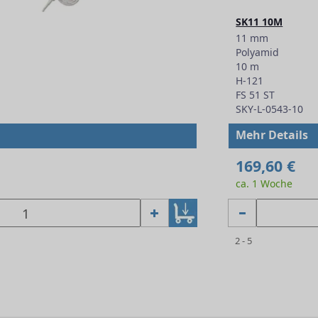
SK11 10M
11 mm
Polyamid
10 m
H-121
FS 51 ST
SKY-L-0543-10
Mehr Details
169,60 €
ca. 1 Woche
2 - 5