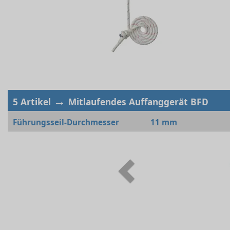
→
5 Artikel
Mitlaufendes Auffanggerät BFD
Führungsseil-Durchmesser
11 mm
Previous