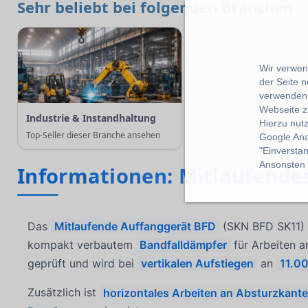
Sehr beliebt bei folgenden Branchen
Wir verwend
der Seite 
verwenden 
Webseite z
Industrie & Instandhaltung
Hierzu nut
Top-Seller dieser Branche ansehen
Google Ana
"Einverstan
Ansonsten k
Informationen: Mitlaufende
Das
Mitlaufende Auffanggerät BFD
(SKN BFD SK11) i
kompakt verbautem
Bandfalldämpfer
für Arbeiten a
geprüft und wird bei
vertikalen Aufstiegen
an
11.0
Zusätzlich ist
horizontales Arbeiten an Absturzkant