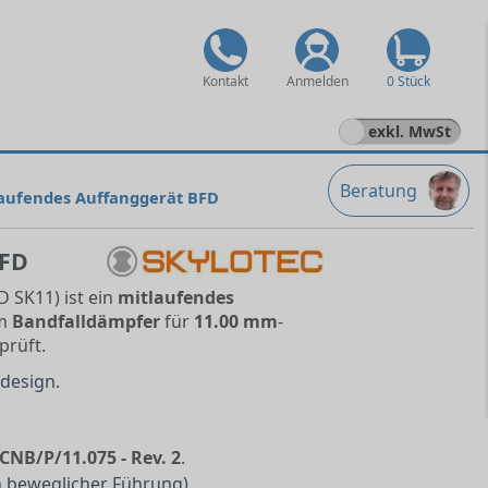
Kontakt
Anmelden
0 Stück
exkl. MwSt
Beratung
laufendes Auffanggerät BFD
BFD
 SK11) ist ein
mitlaufendes
em
Bandfalldämpfer
für
11.00 mm
-
prüft.
design.
CNB/P/11.075 - Rev. 2
.
 beweglicher Führung).