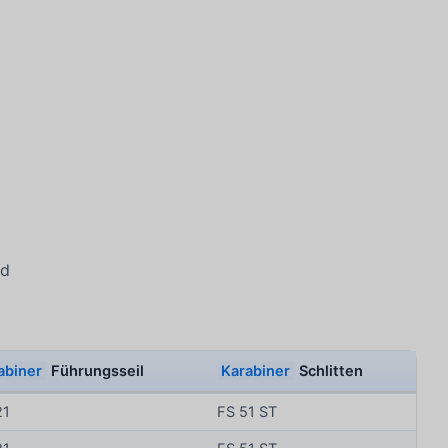
d
abiner
Führungsseil
Karabiner
Schlitten
21
FS 51 ST