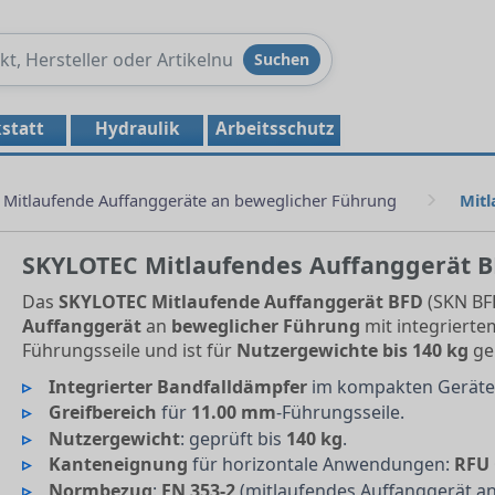
Produkte
Suchen
durchsuchen
statt
Hydraulik
Arbeitsschutz
Mitlaufende Auffanggeräte an beweglicher Führung
Mit
SKYLOTEC Mitlaufendes Auffanggerät 
Das
SKYLOTEC Mitlaufende Auffanggerät BFD
(SKN BFD
Auffanggerät
an
beweglicher Führung
mit integriert
Führungsseile und ist für
Nutzergewichte bis 140 kg
ge
Integrierter Bandfalldämpfer
im kompakten Geräte
Greifbereich
für
11.00 mm
-Führungsseile.
Nutzergewicht
: geprüft bis
140 kg
.
Kanteneignung
für horizontale Anwendungen:
RFU 
Normbezug
:
EN 353-2
(mitlaufendes Auffanggerät an