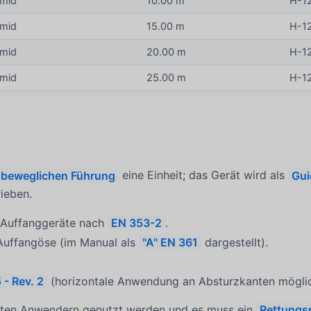
amid
10.00 m
H-1
amid
15.00 m
H-1
amid
20.00 m
H-1
amid
25.00 m
H-1
beweglichen Führung
eine Einheit; das Gerät wird als
Gui
ieben.
e Auffanggeräte nach
EN 353-2
.
Auffangöse (im Manual als
"A" EN 361
dargestellt).
- Rev. 2
(horizontale Anwendung an Absturzkanten möglic
ulten Anwendern genutzt werden und es muss ein
Rettungs