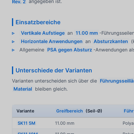
Rev. 2
angegeben ist.
Einsatzbereiche
Vertikale Aufstiege
an
11.00 mm
-Führungsseilen
Horizontale Anwendungen
an
Absturzkanten
(
Allgemeine
PSA gegen Absturz
-Anwendungen a
Unterschiede der Varianten
Varianten unterscheiden sich über die
Führungsseill
Material
bleiben gleich.
Variante
Greifbereich
(Seil-Ø)
Führ
SK11 5M
11.00 mm
Poly