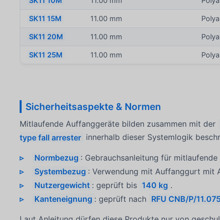
SK11 10M
11.00 mm
Poly
SK11 15M
11.00 mm
Poly
SK11 20M
11.00 mm
Poly
SK11 25M
11.00 mm
Poly
Sicherheitsaspekte & Normen
Mitlaufende Auffanggeräte bilden zusammen mit der
type fall arrester
innerhalb dieser Systemlogik beschr
Normbezug
: Gebrauchsanleitung für mitlaufend
Systembezug
: Verwendung mit Auffanggurt mit 
Nutzergewicht
: geprüft bis
140 kg
.
Kanteneignung
: geprüft nach
RFU CNB/P/11.075 
Laut Anleitung dürfen diese Produkte nur von gesch