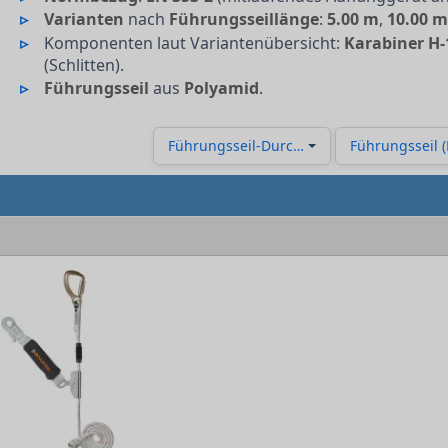
Varianten
nach
Führungsseillänge
:
5.00 m
,
10.00 
Komponenten laut Variantenübersicht:
Karabiner H-
(Schlitten).
Führungsseil
aus
Polyamid
.
Führungsseil-Durchmesser
Führungsseil (