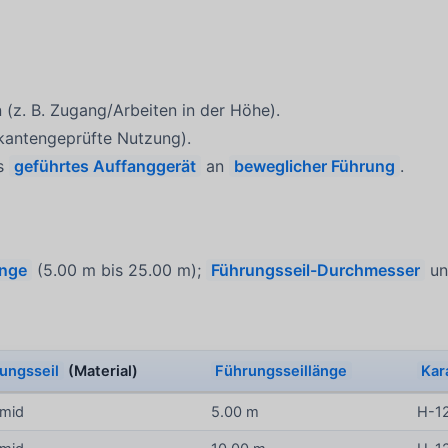
 (z. B. Zugang/Arbeiten in der Höhe).
kantengeprüfte Nutzung).
ls
geführtes Auffanggerät
an
beweglicher Führung
.
änge
(5.00 m bis 25.00 m);
Führungsseil-Durchmesser
un
ungsseil
(Material)
Führungsseillänge
Kar
amid
5.00 m
H-1