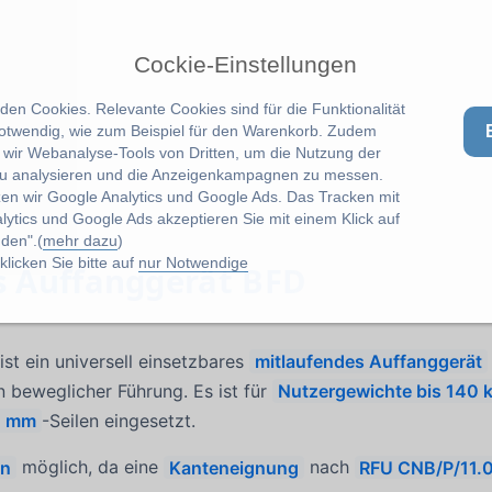
Cockie-Einstellungen
en Cookies. Relevante Cookies sind für die Funktionalität
notwendig, wie zum Beispiel für den Warenkorb. Zudem
wir Webanalyse-Tools von Dritten, um die Nutzung der
u analysieren und die Anzeigenkampagnen zu messen.
zen wir Google Analytics und Google Ads. Das Tracken mit
lytics und Google Ads akzeptieren Sie mit einem Klick auf
den".(
mehr dazu
)
licken Sie bitte auf
nur Notwendige
s Auffanggerät BFD
st ein universell einsetzbares
mitlaufendes Auffanggerät
n beweglicher Führung. Es ist für
Nutzergewichte bis 140 
0 mm
-Seilen eingesetzt.
en
möglich, da eine
Kanteneignung
nach
RFU CNB/P/11.0