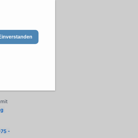
Einverstanden
mit
kg
75 -