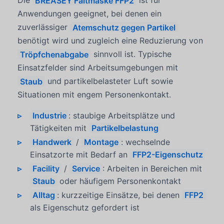
Die
BREASEY Faltmaske FFP2
ist für
Anwendungen geeignet, bei denen ein
zuverlässiger
Atemschutz gegen Partikel
benötigt wird und zugleich eine Reduzierung von
Tröpfchenabgabe
sinnvoll ist. Typische
Einsatzfelder sind Arbeitsumgebungen mit
Staub
und partikelbelasteter Luft sowie
Situationen mit engem Personenkontakt.
Industrie
: staubige Arbeitsplätze und
Tätigkeiten mit
Partikelbelastung
Handwerk
/
Montage
: wechselnde
Einsatzorte mit Bedarf an
FFP2-Eigenschutz
Facility
/
Service
: Arbeiten in Bereichen mit
Staub
oder häufigem Personenkontakt
Alltag
: kurzzeitige Einsätze, bei denen
FFP2
als Eigenschutz gefordert ist