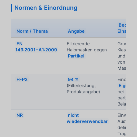
Normen & Einordnung
Bedeutu
Norm / Thema
Angabe
Einsatz
EN
Filtrierende
Grundlage
149:2001+A1:2009
Halbmasken gegen
Klassifiz
Partikel
und Prüf
von
FFP
Masken
FFP2
94 %
Einordnu
(Filterleistung,
Eigensc
Produktangabe)
bei
partikelf
Belastun
NR
nicht
Einweg-
wiederverwendbar
Ausführu
definierte
Tragezeit