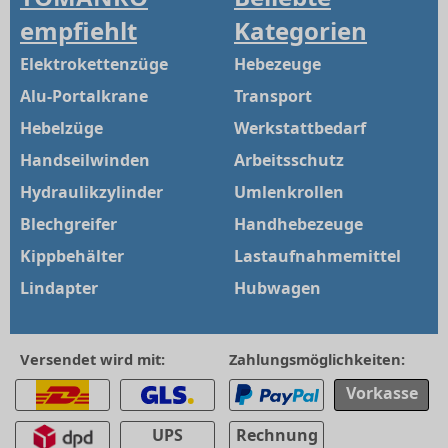
empfiehlt
Kategorien
Elektrokettenzüge
Hebezeuge
Alu-Portalkrane
Transport
Hebelzüge
Werkstattbedarf
Handseilwinden
Arbeitsschutz
Hydraulikzylinder
Umlenkrollen
Blechgreifer
Handhebezeuge
Kippbehälter
Lastaufnahmemittel
Lindapter
Hubwagen
Versendet wird mit:
Zahlungsmöglichkeiten:
Vorkasse
UPS
Rechnung