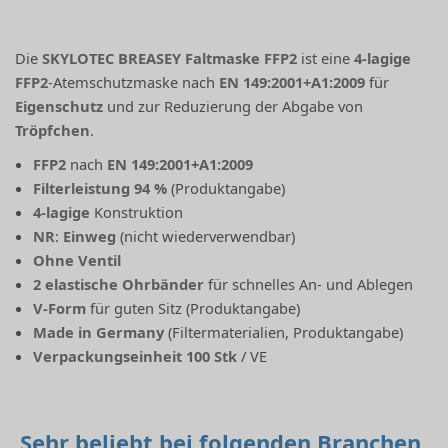
Die
SKYLOTEC BREASEY Faltmaske FFP2
ist eine
4-lagige
FFP2
-Atemschutzmaske nach
EN 149:2001+A1:2009
für
Eigenschutz
und zur Reduzierung der Abgabe von
Tröpfchen
.
FFP2
nach
EN 149:2001+A1:2009
Filterleistung
94 %
(Produktangabe)
4-lagige
Konstruktion
NR
:
Einweg
(nicht wiederverwendbar)
Ohne Ventil
2 elastische Ohrbänder
für schnelles An- und Ablegen
V-Form
für guten Sitz (Produktangabe)
Made in Germany
(Filtermaterialien, Produktangabe)
Verpackungseinheit
100 Stk
/ VE
Sehr beliebt bei folgenden Branchen