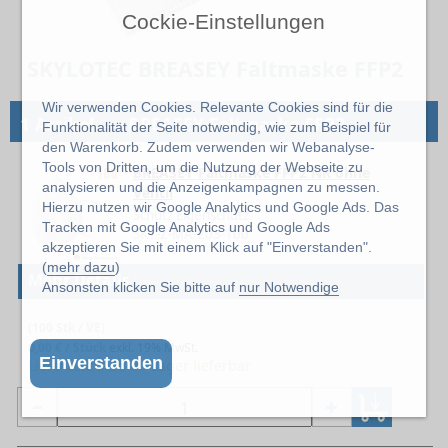
Cockie-Einstellungen
SKYLOTEC BREASEY Faltmaske FFP2
Wir verwenden Cookies. Relevante Cookies sind für die
→
1 Artikel
BREASEY Faltmaske FFP2
Funktionalität der Seite notwendig, wie zum Beispiel für
den Warenkorb. Zudem verwenden wir Webanalyse-
Tools von Dritten, um die Nutzung der Webseite zu
BREASEY Faltmaske FFP2 NR ohne
analysieren und die Anzeigenkampagnen zu messen.
Ventil
Hierzu nutzen wir Google Analytics und Google Ads. Das
Schutz Eigenschutz
Tracken mit Google Analytics und Google Ads
SKY-Z-MA-203-100
akzeptieren Sie mit einem Klick auf "Einverstanden".
(
mehr dazu
)
Mehr Details
Ansonsten klicken Sie bitte auf
nur Notwendige
(100 Stk / VE)
0,00 € / Stück
exkl. 19% MwSt.
Einverstanden
Lieferzeit: z.Zt. ab Lager lieferbar