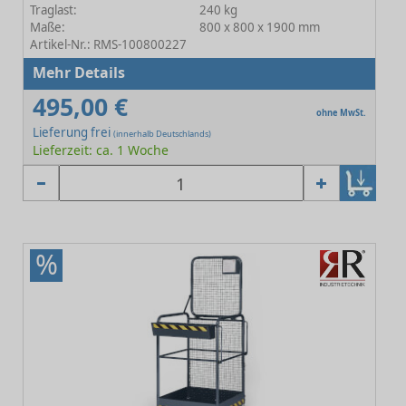
Traglast:
240 kg
Maße:
800 x 800 x 1900 mm
Artikel-Nr.: RMS-100800227
Mehr Details
495,00 €
ohne MwSt.
Lieferung frei
(innerhalb Deutschlands)
Lieferzeit: ca. 1 Woche
%