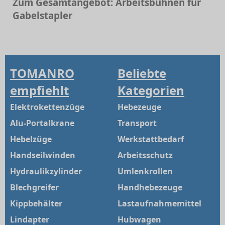
Zum Gesamtangebot: Arbeitsbühnen für
Gabelstapler
TOMANRO
Beliebte
empfiehlt
Kategorien
Elektrokettenzüge
Hebezeuge
Alu-Portalkrane
Transport
Hebelzüge
Werkstattbedarf
Handseilwinden
Arbeitsschutz
Hydraulikzylinder
Umlenkrollen
Blechgreifer
Handhebezeuge
Kippbehälter
Lastaufnahmemittel
Lindapter
Hubwagen