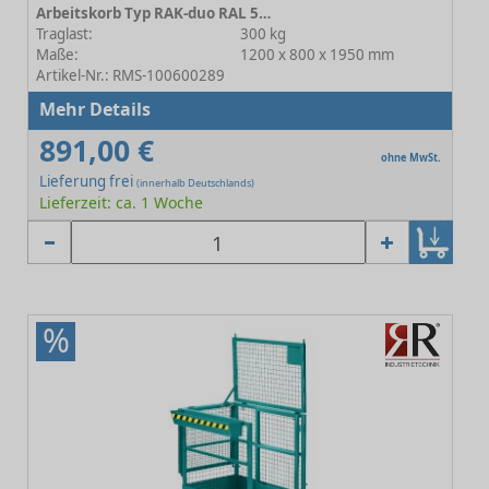
Arbeitskorb Typ RAK-duo RAL 5010 Enzianblau
Traglast:
300 kg
Maße:
1200 x 800 x 1950 mm
Artikel-Nr.: RMS-100600289
Mehr Details
891,00 €
ohne MwSt.
Lieferung frei
(innerhalb Deutschlands)
Lieferzeit: ca. 1 Woche
%