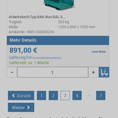
Arbeitskorb Typ RAK-duo RAL 5018 Türkisblau
Traglast:
300 kg
Maße:
1200 x 800 x 1950 mm
Artikel-Nr.: RMS-100800230
Mehr Details
891,00 €
ohne MwSt.
Lieferung frei
(innerhalb Deutschlands)
Lieferzeit: ca. 1 Woche
...
3
Zurück
1
2
4
7
Weiter