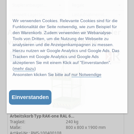
Stapleranbaugeräte
Regale
Umwelt-Lagertechnik
Lastaufnahmemittel
Wir verwenden Cookies. Relevante Cookies sind für die
Funktionalität der Seite notwendig, wie zum Beispiel für
Arbeitsbühnen für Gabelstapler
den Warenkorb. Zudem verwenden wir Webanalyse-
Tools von Dritten, um die Nutzung der Webseite zu
von RR - Industrietechnik:
analysieren und die Anzeigenkampagnen zu messen.
Hierzu nutzen wir Google Analytics und Google Ads. Das
%
Tracken mit Google Analytics und Google Ads
akzeptieren Sie mit einem Klick auf "Einverstanden".
(
mehr dazu
)
Ansonsten klicken Sie bitte auf
nur Notwendige
Einverstanden
Arbeitskorb Typ RAK-one RAL 6011 Resedagrün
Traglast:
240 kg
Maße:
800 x 800 x 1900 mm
Artikel-Nr.: RMS-100400108