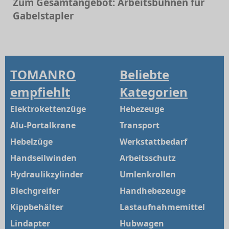
Zum Gesamtangebot: Arbeitsbühnen für
Gabelstapler
TOMANRO
Beliebte
empfiehlt
Kategorien
Elektrokettenzüge
Hebezeuge
Alu-Portalkrane
Transport
Hebelzüge
Werkstattbedarf
Handseilwinden
Arbeitsschutz
Hydraulikzylinder
Umlenkrollen
Blechgreifer
Handhebezeuge
Kippbehälter
Lastaufnahmemittel
Lindapter
Hubwagen