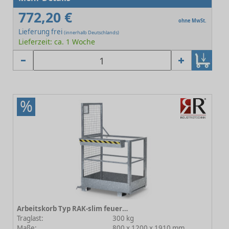
772,20 €
ohne MwSt.
Lieferung frei
(innerhalb Deutschlands)
Lieferzeit: ca. 1 Woche
%
Arbeitskorb Typ RAK-slim feuerverzinkt
Traglast:
300 kg
Maße:
800 x 1200 x 1910 mm