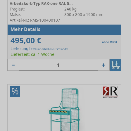
Arbeitskorb Typ RAK-one RAL 5010 Enzianblau
Traglast:
240 kg
Maße:
800 x 800 x 1900 mm
Artikel-Nr.: RMS-100400107
Mehr Details
495,00 €
ohne MwSt.
Lieferung frei
(innerhalb Deutschlands)
Lieferzeit: ca. 1 Woche
%