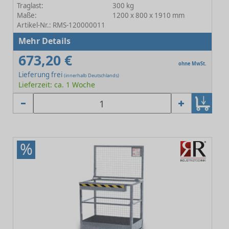
Traglast:
300 kg
Maße:
1200 x 800 x 1910 mm
Artikel-Nr.: RMS-120000011
Mehr Details
673,20 €
ohne MwSt.
Lieferung frei
(innerhalb Deutschlands)
Lieferzeit: ca. 1 Woche
%