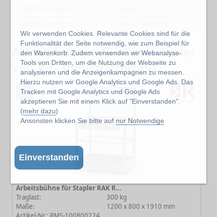
Stapleranbaugeräte
Regale
Umwelt-Lagertechnik
Lastaufnahmemittel
Wir verwenden Cookies. Relevante Cookies sind für die
Funktionalität der Seite notwendig, wie zum Beispiel für
Arbeitsbühnen für Gabelstapler
den Warenkorb. Zudem verwenden wir Webanalyse-
Tools von Dritten, um die Nutzung der Webseite zu
von RR - Industrietechnik:
analysieren und die Anzeigenkampagnen zu messen.
Hierzu nutzen wir Google Analytics und Google Ads. Das
%
Tracken mit Google Analytics und Google Ads
akzeptieren Sie mit einem Klick auf "Einverstanden".
(
mehr dazu
)
Ansonsten klicken Sie bitte auf
nur Notwendige
Einverstanden
Arbeitsbühne für Stapler RAK RAL 7005 Mausgrau
Traglast:
300 kg
Maße:
1200 x 800 x 1910 mm
Artikel-Nr.: RMS-100800224