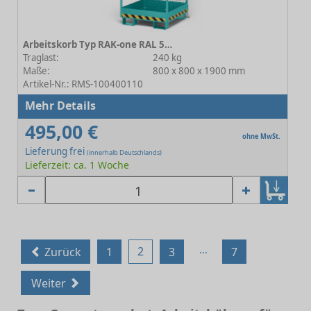
Arbeitskorb Typ RAK-one RAL 5018 Türkisblau
Traglast:
240 kg
Maße:
800 x 800 x 1900 mm
Artikel-Nr.: RMS-100400110
Mehr Details
495,00 €
ohne MwSt.
Lieferung frei
(innerhalb Deutschlands)
Lieferzeit: ca. 1 Woche
...
2
Zurück
1
3
7
Weiter