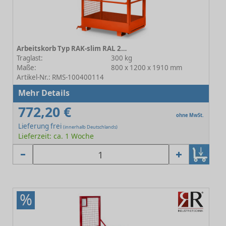
Arbeitskorb Typ RAK-slim RAL 2004 Reinorange
Traglast:
300 kg
Maße:
800 x 1200 x 1910 mm
Artikel-Nr.: RMS-100400114
Mehr Details
772,20 €
ohne MwSt.
Lieferung frei
(innerhalb Deutschlands)
Lieferzeit: ca. 1 Woche
%