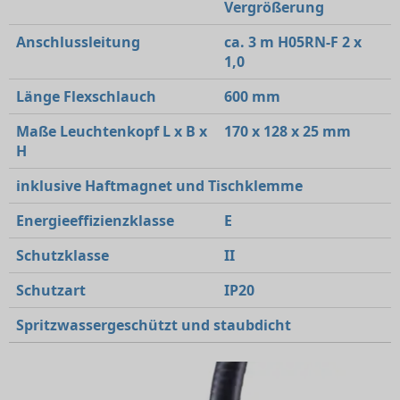
Vergrößerung
Anschlussleitung
ca. 3 m H05RN-F 2 x
1,0
Länge Flexschlauch
600 mm
Maße Leuchtenkopf L x B x
170 x 128 x 25 mm
H
inklusive Haftmagnet und Tischklemme
Energieeffizienzklasse
E
Schutzklasse
II
Schutzart
IP20
Spritzwassergeschützt und staubdicht