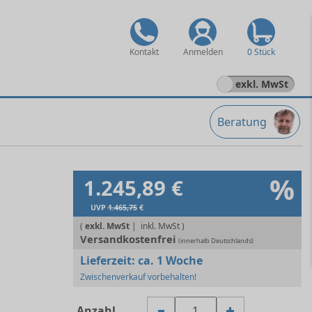
Kontakt
Anmelden
0 Stück
exkl. MwSt
Beratung
%
1.245,89 €
UVP
1.465,75
€
(
exkl. MwSt
|
Versandkostenfrei
(innerhalb Deutschlands)
Lieferzeit:
ca. 1 Woche
Zwischenverkauf vorbehalten!
Anzahl