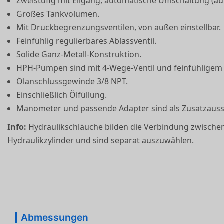
Zweistufig mit Eilgang, automatische Umschaltung (auß
Großes Tankvolumen.
Mit Druckbegrenzungsventilen, von außen einstellbar.
Feinfühlig regulierbares Ablassventil.
Solide Ganz-Metall-Konstruktion.
HPH-Pumpen sind mit 4-Wege-Ventil und fein­fühligem A
Ölanschlussgewinde 3/8 NPT.
Einschließlich Ölfüllung.
Manometer und passende Adapter sind als Zusatz­ausst
Info:
Hydraulikschläuche bilden die Verbindung zwisc
Hydraulik­zylinder und sind separat auszuwählen.
Abmessungen