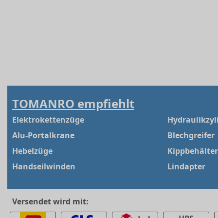
TOMANRO empfiehlt
Elektrokettenzüge
Hydraulikzyl
Alu-Portalkrane
Blechgreifer
Hebelzüge
Kippbehälter
Handseilwinden
Lindapter
Versendet wird mit: