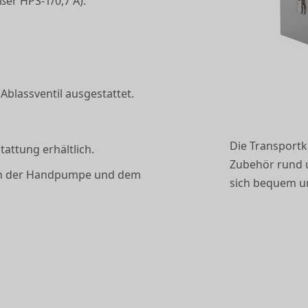
er HPS-1/0,7 A).
blassventil ausgestattet.
Die Transportki
attung erhältlich.
Zubehör rund u
hen der Handpumpe und dem
sich bequem u