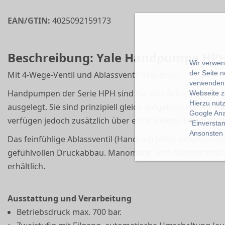
EAN/GTIN:
4025092159173
Beschreibung: Yale Handpumpe HPH 
Wir verwend
der Seite 
Mit 4-Wege-Ventil und Ablassventil (Handrad)
verwenden 
Handpumpen der Serie HPH sind für den Betrieb von do
Webseite z
Hierzu nut
ausgelegt. Sie sind prinzipiell gleich aufgebaut wie die
Google Ana
verfügen jedoch zusätzlich über ein 4/3 Wege-Handventil
"Einverstan
Ansonsten k
Das feinfühlige Ablassventil (Handrad) bleibt erhalten u
gefühlvollen Druckabbau. Manometer und Adapter sind a
erhältlich.
Ausstattung und Verarbeitung
Betriebsdruck max. 700 bar.