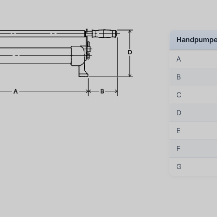
Handpumpe
A
B
C
D
E
F
G