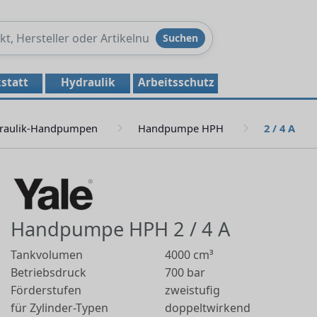
Produkte
Suchen
durchsuchen
statt
Hydraulik
Arbeitsschutz
raulik-Handpumpen
Handpumpe HPH
2 / 4 A
Handpumpe HPH 2 / 4 A
Tankvolumen
4000 cm³
Betriebsdruck
700 bar
Förderstufen
zweistufig
für Zylinder-Typen
doppeltwirkend