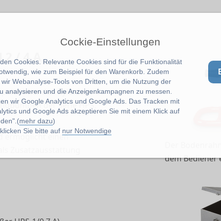
Cockie-Einstellungen
2 / 4 A
en Cookies. Relevante Cookies sind für die Funktionalität
notwendig, wie zum Beispiel für den Warenkorb. Zudem
wir Webanalyse-Tools von Dritten, um die Nutzung der
ppeltwirkenden Zylindern
u analysieren und die Anzeigenkampagnen zu messen.
zen wir Google Analytics und Google Ads. Das Tracken mit
 Handpumpen der Serie HPS,
lytics und Google Ads akzeptieren Sie mit einem Klick auf
.
den".(
mehr dazu
)
licken Sie bitte auf
nur Notwendige
nd ermöglicht einen
Der Bodenrahm
ls Zusatzausstattung
dem Bediener e