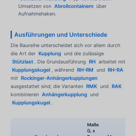
Umsetzen von
Abrollcontainern
über
Aufnahmehaken.
Ausführungen und Unterschiede
Die Baureihe unterscheidet sich vor allem durch
die Art der
Kupplung
und die zulässige
Stützlast
. Die Grundausführung
RH
arbeitet mit
Kupplungskugel
, während
RH-RM
und
RH-RA
mit
Rockinger-Anhängerkupplungen
ausgestattet sind; die Varianten
RMK
und
RAK
kombinieren
Anhängerkupplung
und
Kupplungskugel
.
Maße
(L x