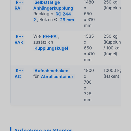
RH-
Selbsttätige
1480
250 kg
RA
Anhängerkupplung
x
(Kupplung)
Rockinger
RO 244-
650
2
, Bolzen Ø
25 mm
x 310
mm
RH-
Wie
RH-RA
,
1535
250 kg
RAK
zusätzlich
x
(Kupplung)
Kupplungskugel
650
/ 100 kg
x 410
(Kugel)
mm
RH-
Aufnahmehaken
1800
10000 kg
AC
für
Abrollcontainer
x
(Haken)
700
x
725
mm
Aufnahme am Stapler