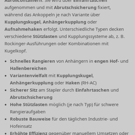
Abrollcontainern
. Sie wird über
Einfahrtaschen
aufgenommen und mit
Abrutschsicherung
fixiert,
während das Ankoppeln je nach Variante über
Kupplungskugel
,
Anhängerkupplung
oder
Aufnahmehaken
erfolgt. Unterschiedliche Typen decken
verschiedene
Stützlasten
und Kupplungssysteme ab, z. B.
Rockinger-Ausführungen oder Kombinationen mit
Kugelkopf.
Schnelles Rangieren
von Anhängern in
engen Hof-
und
Hallenbereichen
Variantenvielfalt
mit
Kupplungskugel
,
Anhängerkupplung
oder
Haken
(RH-AC)
Sicherer Sitz
am Stapler durch
Einfahrtaschen
und
Abrutschsicherung
Hohe Stützlasten
möglich (je nach Typ) für schwere
Rangieraufgaben
Robuste Bauweise
für den täglichen Industrie- und
Hofeinsatz
Erhöhte Effizienz
gegenüber manuellem Umsetzen oder