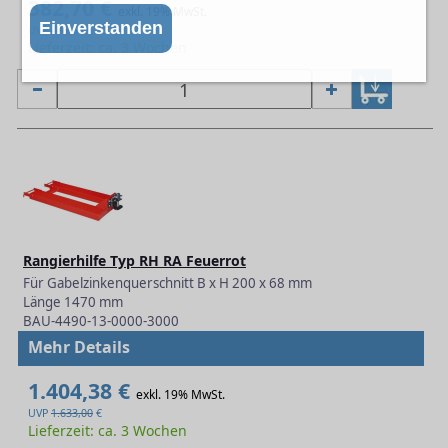
382,70 €
exkl. 19% MwSt.
Einverstanden
UVP
445,00
€
Lieferzeit: ca. 3 Wochen
Rangierhilfe Typ RH RA Feuerrot
Für Gabelzinkenquerschnitt B x H 200 x 68 mm
Länge 1470 mm
BAU-4490-13-0000-3000
Mehr Details
1.404,38 €
exkl. 19% MwSt.
UVP
1.633,00
€
Lieferzeit: ca. 3 Wochen