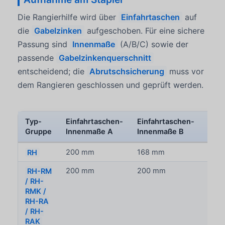
Die Rangierhilfe wird über
Einfahrtaschen
auf
die
Gabelzinken
aufgeschoben. Für eine sichere
Passung sind
Innenmaße
(A/B/C) sowie der
passende
Gabelzinkenquerschnitt
entscheidend; die
Abrutschsicherung
muss vor
dem Rangieren geschlossen und geprüft werden.
Typ-
Einfahrtaschen-
Einfahrtaschen-
Einf
Gruppe
Innenmaße A
Innenmaße B
Inn
RH
200 mm
168 mm
68 
RH-RM
200 mm
200 mm
80 
/ RH-
RMK /
RH-RA
/ RH-
RAK