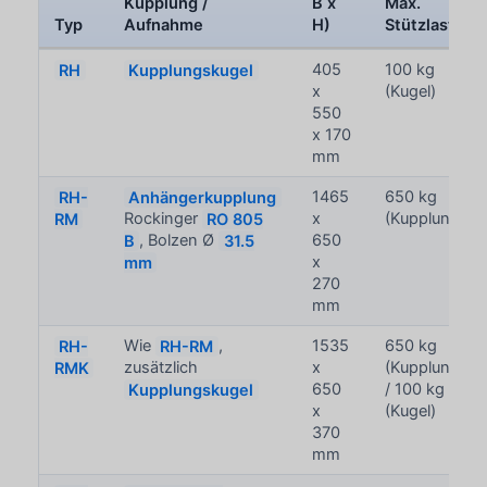
Kupplung /
B x
Max.
Typ
Aufnahme
H)
Stützlast
RH
Kupplungskugel
405
100 kg
x
(Kugel)
550
x 170
mm
RH-
Anhängerkupplung
1465
650 kg
RM
Rockinger
RO 805
x
(Kupplung)
B
, Bolzen Ø
31.5
650
mm
x
270
mm
RH-
Wie
RH-RM
,
1535
650 kg
RMK
zusätzlich
x
(Kupplung)
Kupplungskugel
650
/ 100 kg
x
(Kugel)
370
mm