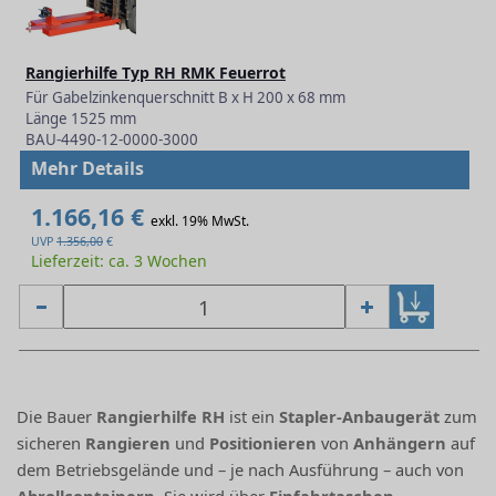
Rangierhilfe Typ RH RMK Feuerrot
Für Gabelzinkenquerschnitt B x H 200 x 68 mm
Länge 1525 mm
BAU-4490-12-0000-3000
Mehr Details
1.166,16 €
exkl. 19% MwSt.
UVP
1.356,00
€
Lieferzeit: ca. 3 Wochen
Die Bauer
Rangierhilfe RH
ist ein
Stapler-Anbaugerät
zum
sicheren
Rangieren
und
Positionieren
von
Anhängern
auf
dem Betriebsgelände und – je nach Ausführung – auch von