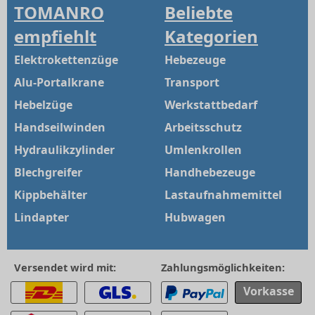
TOMANRO
Beliebte
empfiehlt
Kategorien
Elektrokettenzüge
Hebezeuge
Alu-Portalkrane
Transport
Hebelzüge
Werkstattbedarf
Handseilwinden
Arbeitsschutz
Hydraulikzylinder
Umlenkrollen
Blechgreifer
Handhebezeuge
Kippbehälter
Lastaufnahmemittel
Lindapter
Hubwagen
Versendet wird mit:
Zahlungsmöglichkeiten:
Vorkasse