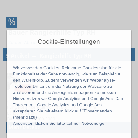
%
Bauer Rangierhilfe Typ RH
Cockie-Einstellungen
Zu den Abmessungen
→
5 Artikel
Rangierhilfe Typ RH
Wir verwenden Cookies. Relevante Cookies sind für die
Funktionalität der Seite notwendig, wie zum Beispiel für
den Warenkorb. Zudem verwenden wir Webanalyse-
Tools von Dritten, um die Nutzung der Webseite zu
analysieren und die Anzeigenkampagnen zu messen.
Hierzu nutzen wir Google Analytics und Google Ads. Das
-
Tracken mit Google Analytics und Google Ads
Für Gabelzinkenquerschnitt B x H 168 x 68 mm
akzeptieren Sie mit einem Klick auf "Einverstanden".
Länge 405 mm
(
mehr dazu
)
BAU-4490-10-0000-3000
Ansonsten klicken Sie bitte auf
nur Notwendige
Mehr Details