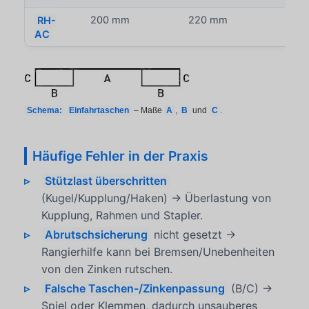
RH-
200 mm
220 mm
70 
AC
Schema:
Einfahrtaschen
– Maße
A
,
B
und
C
.
Häufige Fehler in der Praxis
Stützlast überschritten
(Kugel/Kupplung/Haken) → Überlastung von
Kupplung, Rahmen und Stapler.
Abrutschsicherung
nicht gesetzt →
Rangierhilfe kann bei Bremsen/Unebenheiten
von den Zinken rutschen.
Falsche Taschen-/Zinkenpassung
(B/C) →
Spiel oder Klemmen, dadurch unsauberes