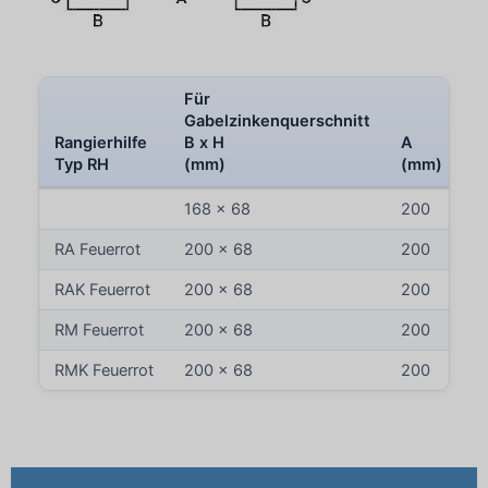
Für
Gabelzinkenquerschnitt
Rangierhilfe
B x H
A
B
Typ RH
(mm)
(mm)
(
168 x 68
200
1
RA Feuerrot
200 x 68
200
2
RAK Feuerrot
200 x 68
200
2
RM Feuerrot
200 x 68
200
2
RMK Feuerrot
200 x 68
200
2