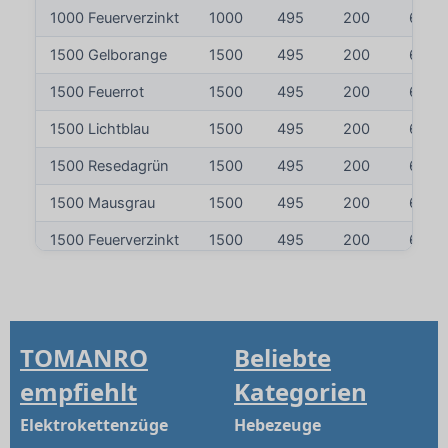
1000 Feuerverzinkt
1000
495
200
60
1500 Gelborange
1500
495
200
60
1500 Feuerrot
1500
495
200
60
1500 Lichtblau
1500
495
200
60
1500 Resedagrün
1500
495
200
60
1500 Mausgrau
1500
495
200
60
1500 Feuerverzinkt
1500
495
200
60
2000 Gelborange
2000
495
200
60
2000 Feuerrot
2000
495
200
60
TOMANRO
Beliebte
2000 Lichtblau
2000
495
200
60
empfiehlt
Kategorien
2000 Resedagrün
2000
495
200
60
Elektrokettenzüge
Hebezeuge
2000 Mausgrau
2000
495
200
60