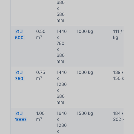
680
x
580
mm
GU
0.50
1440
1000 kg
111 / 120
500
m³
x
kg
780
x
680
mm
GU
0.75
1440
1000 kg
139 /
750
m³
x
150 kg
1280
x
680
mm
GU
1.00
1640
1500 kg
184 /
1000
m³
x
202 kg
1280
x