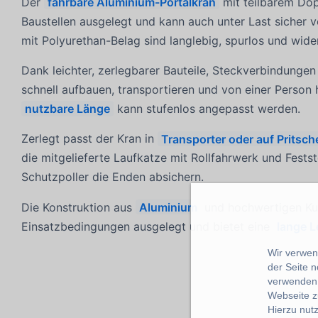
Der
fahrbare Aluminium-Portalkran
mit teilbarem Dopp
Baustellen ausgelegt und kann auch unter Last sicher 
mit Polyurethan-Belag sind langlebig, spurlos und wid
Dank leichter, zerlegbarer Bauteile, Steckverbindungen
schnell aufbauen, transportieren und von einer Person 
nutzbare Länge
kann stufenlos angepasst werden.
Zerlegt passt der Kran in
Transporter oder auf Prits
die mitgelieferte Laufkatze mit Rollfahrwerk und Fest
Schutzpoller die Enden absichern.
Die Konstruktion aus
Aluminium
und hochwertigen Kuns
Einsatzbedingungen ausgelegt und bietet eine
lange 
Wir verwend
der Seite 
verwenden 
Webseite z
Hierzu nut