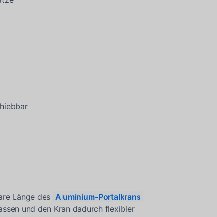
atze
t
chiebbar
bare Länge des
Aluminium-Portalkrans
assen und den Kran dadurch flexibler