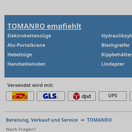
TOMANRO empfiehlt
Elektrokettenzüge
Hydraulikzyl
Alu-Portalkrane
Blechgreifer
Hebelzüge
Kippbehälter
Handseilwinden
Lindapter
Versendet wird mit:
UPS
Beratung, Verkauf und Service
⇒
TOMANRO
Noch Fragen?