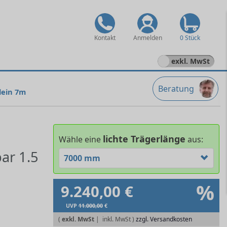
Kontakt
Anmelden
0 Stück
exkl. MwSt
Beratung
klein 7m
lichte Trägerlänge
Wähle eine
aus:
ar 1.5
7000 mm
%
9.240,00 €
UVP
11.000,00
€
(
exkl. MwSt
|
zzgl. Versandkosten