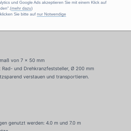
lytics und Google Ads akzeptieren Sie mit einem Klick auf
den".(
mehr dazu
)
licken Sie bitte auf
nur Notwendige
termaß von 7 x 50 mm
t Rad- und Drehkranzfeststeller, Ø 200 mm
atzsparend verstauen und transportieren.
ngen genutzt werden: 4.0 m und 7.0 m