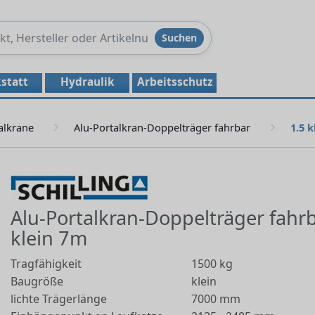
Produkte
Suchen
durchsuchen
statt
Hydraulik
Arbeitsschutz
alkrane
Alu-Portalkran-Doppelträger fahrbar
1.5 
Alu-Portalkran-Doppelträger fahrb
klein 7m
Tragfähigkeit
1500 kg
Baugröße
klein
lichte Trägerlänge
7000 mm