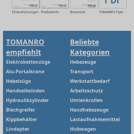
EX-Ausführungen
Produktinfo
Broschüre
TOMANRO Flyer
TOMANRO
Beliebte
empfiehlt
Kategorien
Elektrokettenzüge
Hebezeuge
Alu-Portalkrane
Transport
Hebelzüge
Werkstattbedarf
Handseilwinden
Arbeitsschutz
Hydraulikzylinder
Umlenkrollen
Blechgreifer
Handhebezeuge
Kippbehälter
Lastaufnahmemittel
Lindapter
Hubwagen