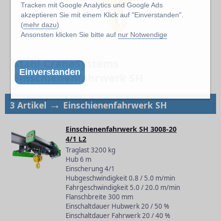
Tracken mit Google Analytics und Google Ads
akzeptieren Sie mit einem Klick auf "Einverstanden".
(
mehr dazu
)
Ansonsten klicken Sie bitte auf
nur Notwendige
Stahl CraneSystems
Einverstanden
Einschienenfahrwerk SH
→
3 Artikel
Einschienenfahrwerk SH
Einschienenfahrwerk SH 3008-20
4/1 L2
Traglast 3200 kg
Hub 6 m
Einscherung 4/1
Hubgeschwindigkeit 0.8 / 5.0 m/min
Fahrgeschwindigkeit 5.0 / 20.0 m/min
Flanschbreite 300 mm
Einschaltdauer Hubwerk 20 / 50 %
Einschaltdauer Fahrwerk 20 / 40 %