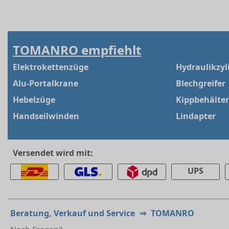
TOMANRO empfiehlt
Elektrokettenzüge
Hydraulikzyl
Alu-Portalkrane
Blechgreifer
Hebelzüge
Kippbehälter
Handseilwinden
Lindapter
Versendet wird mit:
UPS
Beratung, Verkauf und Service
⇒
TOMANRO