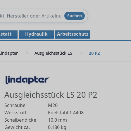
Produkte
Suchen
durchsuchen
statt
Hydraulik
Arbeitsschutz
Lindapter
Ausgleichsstück LS
20 P2
Ausgleichsstück LS 20 P2
Schraube
M20
Werkstoff
Edelstahl 1.4408
Scheibendicke
10.0 mm
Gewicht ca.
0.186 kg