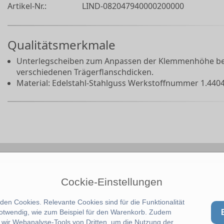
Artikel-Nr.:
LIND-082047940000200000
Qualitätsmerkmale
Unterlegscheiben zum Anpassen der Klemmenhöhe be
verschiedenen Trägerflanschdicken.
Material: Edelstahl-Stahlguss Werkstoffnummer 1.440
Cockie-Einstellungen
en Cookies. Relevante Cookies sind für die Funktionalität
notwendig, wie zum Beispiel für den Warenkorb. Zudem
wir Webanalyse-Tools von Dritten, um die Nutzung der