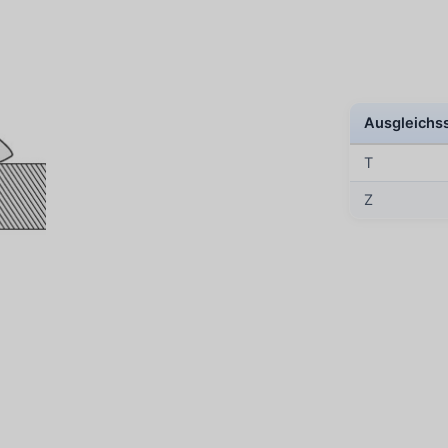
Ausgleichs
T
Z