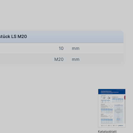
stück LS M20
10
mm
M20
mm
Katalgoblatt