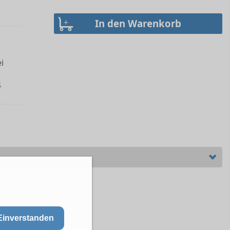
i
4
Einverstanden