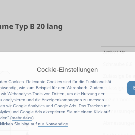
mme Typ B 20 lang
Artikel-Nr.
Schraube 8.8
Cockie-Einstellungen
Zulässige Bel
en Cookies. Relevante Cookies sind für die Funktionalität
Zulässige Bel
notwendig, wie zum Beispiel für den Warenkorb. Zudem
wir Webanalyse-Tools von Dritten, um die Nutzung der
Anziehmomen
u analysieren und die Anzeigenkampagnen zu messen.
zen wir Google Analytics und Google Ads. Das Tracken mit
Abmessunge
lytics und Google Ads akzeptieren Sie mit einem Klick auf
den".(
mehr dazu
)
Abmessunge
licken Sie bitte auf
nur Notwendige
Nockenhöhe 