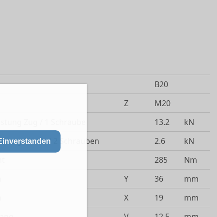
B20
Z
M20
astung Zug / 1 Schraube
13.2
kN
astung Schub / 2 Schrauben
2.6
kN
Einverstanden
t
285
Nm
n
Y
36
mm
n
X
19
mm
lang
V
12.5
mm