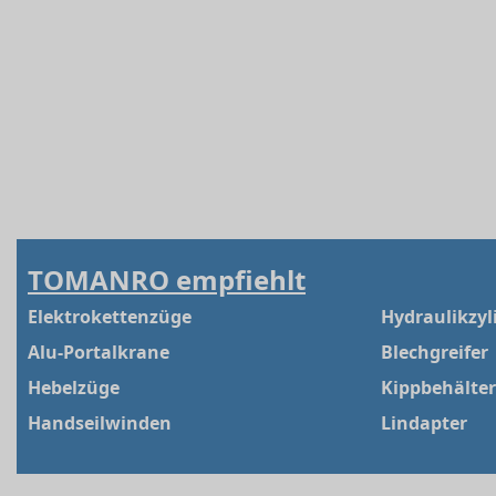
TOMANRO empfiehlt
Elektrokettenzüge
Hydraulikzyl
Alu-Portalkrane
Blechgreifer
Hebelzüge
Kippbehälter
Handseilwinden
Lindapter