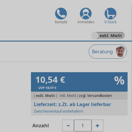
Kontakt
Anmelden
0 Stück
exkl. MwSt
Beratung
%
10,54 €
UVP
13,17
€
(
exkl. MwSt
|
zzgl. Versandkosten
Lieferzeit:
z.Zt. ab Lager lieferbar
Zwischenverkauf vorbehalten!
Anzahl