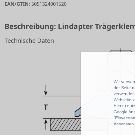
EAN/GTIN:
5051324001520
Beschreibung: Lindapter Trägerkle
Technische Daten
Wir verwend
der Seite 
verwenden 
Webseite z
Hierzu nut
Google Ana
"Einverstan
Ansonsten k