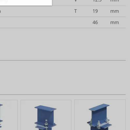
n
T
19
mm
46
mm