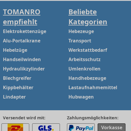
TOMANRO
Beliebte
empfiehlt
Kategorien
Elektrokettenzüge
Hebezeuge
Alu-Portalkrane
Transport
Hebelzüge
Werkstattbedarf
Handseilwinden
Arbeitsschutz
Hydraulikzylinder
Umlenkrollen
Blechgreifer
Handhebezeuge
Kippbehälter
Lastaufnahmemittel
Lindapter
Hubwagen
Versendet wird mit:
Zahlungsmöglichkeiten:
Vorkasse