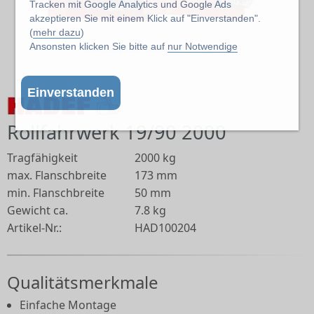
Tracken mit Google Analytics und Google Ads
akzeptieren Sie mit einem Klick auf "Einverstanden".
(
mehr dazu
)
Ansonsten klicken Sie bitte auf
nur Notwendige
Abbildung kann abweichen vom Original
Einverstanden
Rollfahrwerk 19/90 2000
Tragfähigkeit
2000 kg
max. Flanschbreite
173 mm
min. Flanschbreite
50 mm
Gewicht ca.
7.8 kg
Artikel-Nr.:
HAD100204
Qualitätsmerkmale
Einfache Montage