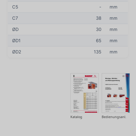
C5
-
mm
C7
38
mm
ØD
30
mm
ØD1
65
mm
ØD2
135
mm
Katalog
Bedienungsanl.