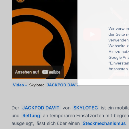
Wir verwend
der Seite 
verwenden 
Webseite z
Hierzu nut
Google Ana
"Einverstan
Ansonsten k
Video -
Skylotec
JACKPOD DAVIT
Der
JACKPOD DAVIT
von
SKYLOTEC
ist ein mobi
und
Rettung
an temporären Einsatzorten mit begrenzt
ausgelegt, lässt sich über einen
Steckmechanismus