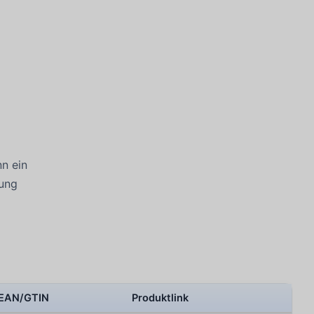
n ein
rung
EAN/GTIN
Produktlink