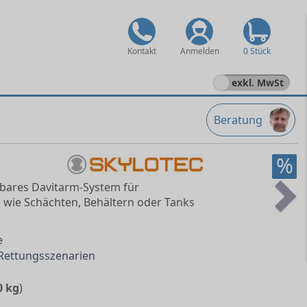
Kontakt
Anmelden
0 Stück
exkl. MwSt
Beratung
%
kbares Davitarm-System für
 wie Schächten, Behältern oder Tanks
Ne
e
 Rettungsszenarien
0 kg
)