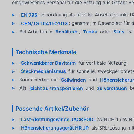
eingewiesenes Personal für die Rettung aus Gefahr ve
EN 795
: Einordnung als mobiler Anschlagpunkt (K
CEN/TS 16415:2013
: genannt im Datenblatt für
Bei Arbeiten in
Behältern
,
Tanks
oder
Silos
ist
Technische Merkmale
Schwenkbarer Davitarm
für vertikale Nutzung.
Steckmechanismus
für schnelle, zweckgerichtet
Kombinierbar mit
Seilwinden
und
Höhensicheru
Als
leicht zu transportieren
und
zu verstauen
be
Passende Artikel/Zubehör
Last-/Rettungswinde JACKPOD
(WINCH 1 / WINC
Höhensicherungsgerät HR JP
als SRL-Lösung mi