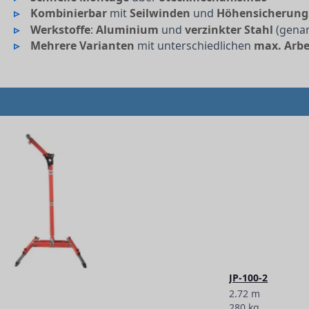
Kombinierbar
mit
Seilwinden
und
Höhensicherung
Werkstoffe
:
Aluminium
und
verzinkter Stahl
(gena
Mehrere Varianten
mit unterschiedlichen
max. Arb
JP-100-2
2.72 m
280 kg