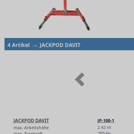
→
4 Artikel
JACKPOD DAVIT
JACKPOD DAVIT
JP-100-1
2.42 m
max. Arbeitshöhe
280 kg
max. Tragkraft