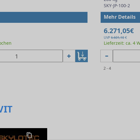
SKY-JP-100-2
Mehr Details
6.271,05€
UVP
6.601,10
€
Wochen
Lieferzeit: ca. 4
2 - 4
VIT