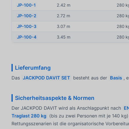
JP-100-1
2.42 m
280 k
JP-100-2
2.72 m
280 k
JP-100-3
3.07 m
280 k
JP-100-4
3.45 m
280 k
Lieferumfang
Das
JACKPOD DAVIT SET
besteht aus der
Basis
, 
Sicherheitsaspekte & Normen
Der JACKPOD DAVIT wird als Anschlagpunkt nach
E
Traglast 280 kg
(bis zu zwei Personen mit je 140 kg)
Rettungsszenarien ist die organisatorische Vorbereit