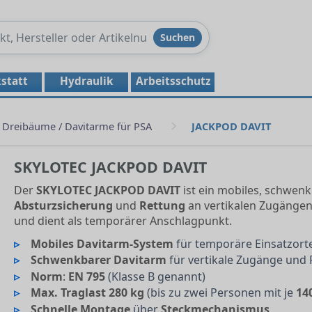
Produkte
Suchen
durchsuchen
statt
Hydraulik
Arbeitsschutz
Dreibäume / Davitarme für PSA
JACKPOD DAVIT
SKYLOTEC JACKPOD DAVIT
Der
SKYLOTEC JACKPOD DAVIT
ist ein mobiles, schwen
Absturzsicherung
und
Rettung
an vertikalen Zugängen
und dient als temporärer Anschlagpunkt.
Mobiles Davitarm-System
für temporäre Einsatzort
Schwenkbarer Davitarm
für vertikale Zugänge und
Norm
:
EN 795
(Klasse B genannt)
Max. Traglast
280 kg
(bis zu zwei Personen mit je
14
Schnelle Montage
über
Steckmechanismus