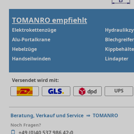
TOMANRO empfiehlt
Elektrokettenzüge
Hydraulikzy
Alu-Portalkrane
Blechgreifer
Hebelzüge
Kippbehälte
Handseilwinden
Lindapter
Versendet wird mit:
UPS
Beratung, Verkauf und Service
⇒
TOMANRO
Noch Fragen?
+49 (0)40 537 986 42-0