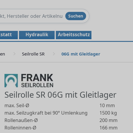
Produkte
Suchen
durchsuchen
statt
Hydraulik
Arbeitsschutz
len
Seilrolle SR
06G mit Gleitlager
Seilrolle SR 06G mit Gleitlager
max. Seil-Ø
10 mm
max. Seilzugkraft bei 90° Umlenkung
1500 kg
Rollenaußen-Ø
200 mm
Rolleninnen-Ø
166 mm