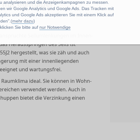
 mit Gleitlager
u analysieren und die Anzeigenkampagnen zu messen.
zen wir Google Analytics und Google Ads. Das Tracken mit
lytics und Google Ads akzeptieren Sie mit einem Klick auf
den".(
mehr dazu
)
licken Sie bitte auf
nur Notwendige
 beanspruchte Seilumlenkungen im Innen-
as Herausspringen des Seils ist
355J2 hergestellt, was sie zäh und auch
lagerung mit einer innenliegenden
eeignet und wartungsfrei.
m Raumklima ideal. Sie können in Wohn-
ereichen verwendet werden. Auch in
huppen bietet die Verzinkung einen