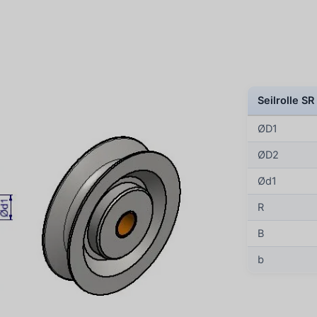
Seilrolle S
ØD1
ØD2
Ød1
R
B
b