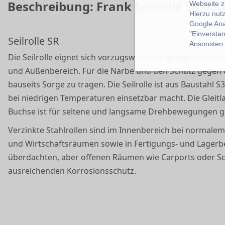
Beschreibung: Frank Seilrolle SR 06G
Webseite z
Hierzu nut
Google Ana
"Einverstan
Seilrolle SR
Ansonsten k
Die Seilrolle eignet sich vorzugsweise für gelegentlich
und Außenbereich. Für die Narbe und den Schutz gegen d
bauseits Sorge zu tragen. Die Seilrolle ist aus Baustahl S
bei niedrigen Temperaturen einsetzbar macht. Die Gleit
Buchse ist für seltene und langsame Drehbewegungen g
Verzinkte Stahlrollen sind im Innenbereich bei normale
und Wirtschaftsräumen sowie in Fertigungs- und Lagerb
überdachten, aber offenen Räumen wie Carports oder Sc
ausreichenden Korrosionsschutz.