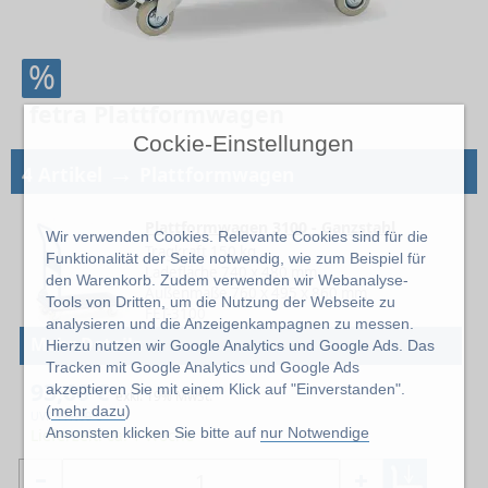
%
fetra Plattformwagen
Cockie-Einstellungen
→
4 Artikel
Plattformwagen
Plattformwagen 3100 - Ganzstahl
Wir verwenden Cookies. Relevante Cookies sind für die
Tragkraft 150 kg
Funktionalität der Seite notwendig, wie zum Beispiel für
Ladefläche 740 x 480 mm
den Warenkorb. Zudem verwenden wir Webanalyse-
Außenmaße 760 x 495 x 860 mm
Tools von Dritten, um die Nutzung der Webseite zu
FET-3100
analysieren und die Anzeigenkampagnen zu messen.
Mehr Details
Hierzu nutzen wir Google Analytics und Google Ads. Das
Tracken mit Google Analytics und Google Ads
93,60 €
akzeptieren Sie mit einem Klick auf "Einverstanden".
exkl. 19% MwSt.
(
mehr dazu
)
UVP
117,00
€
Ansonsten klicken Sie bitte auf
nur Notwendige
Lieferzeit: ca. 1 Woche