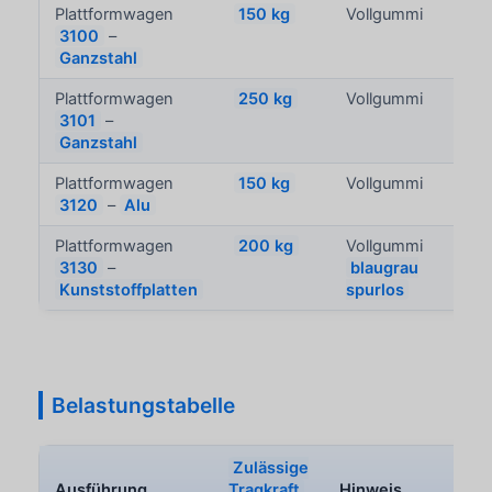
Plattformwagen
150 kg
Vollgummi
ca.
3100
–
kg
Ganzstahl
Plattformwagen
250 kg
Vollgummi
ca.
3101
–
kg
Ganzstahl
Plattformwagen
150 kg
Vollgummi
ca.
3120
–
Alu
kg
Plattformwagen
200 kg
Vollgummi
ca.
3130
–
blaugrau
kg
Kunststoffplatten
spurlos
Belastungstabelle
Zulässige
Ausführung
Tragkraft
Hinweis