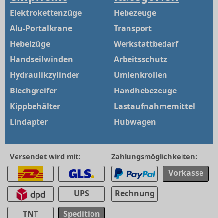
Elektrokettenzüge
Hebezeuge
Alu-Portalkrane
Transport
Hebelzüge
Werkstattbedarf
Handseilwinden
Arbeitsschutz
Hydraulikzylinder
Umlenkrollen
Blechgreifer
Handhebezeuge
Kippbehälter
Lastaufnahmemittel
Lindapter
Hubwagen
Versendet wird mit:
Zahlungsmöglichkeiten:
Vorkasse
UPS
Rechnung
TNT
Spedition