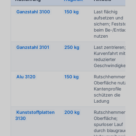
Ganzstahl 3100
150 kg
Last flächig
aufsetzen und
sichern; Feststeller
beim Be-/Entladen
nutzen
Ganzstahl 3101
250 kg
Last zentrieren;
Kurvenfahrt mit
reduzierter
Geschwindigkeit
Alu 3120
150 kg
Rutschhemmende
Oberfläche nutzen;
Kantenprofile
schützen die
Ladung
Kunststoffplatten
200 kg
Rutschhemmende
3130
Oberfläche;
spurloser Lauf
durch blaugraue