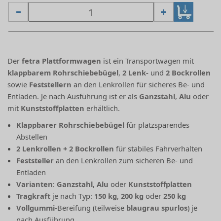
Der
fetra Plattformwagen
ist ein Transportwagen mit
klappbarem Rohrschiebebügel
,
2 Lenk-
und
2 Bockrollen
sowie
Feststellern
an den Lenkrollen für sicheres Be- und
Entladen. Je nach Ausführung ist er als
Ganzstahl
,
Alu
oder
mit
Kunststoffplatten
erhältlich.
Klappbarer Rohrschiebebügel
für platzsparendes
Abstellen
2 Lenkrollen + 2 Bockrollen
für stabiles Fahrverhalten
Feststeller
an den Lenkrollen zum sicheren Be- und
Entladen
Varianten
:
Ganzstahl
,
Alu
oder
Kunststoffplatten
Tragkraft
je nach Typ:
150 kg
,
200 kg
oder
250 kg
Vollgummi
-Bereifung (teilweise
blaugrau spurlos
) je
nach Ausführung