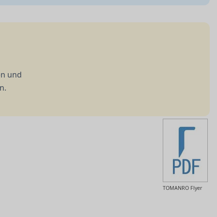
en und
n.
TOMANRO Flyer