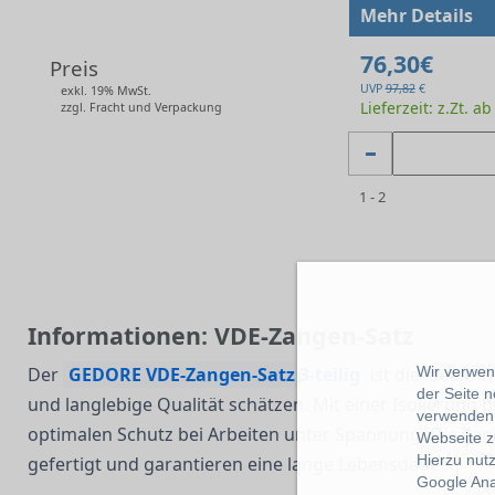
Mehr Details
76,30€
Preis
UVP
97,82
€
exkl. 19% MwSt.
Lieferzeit: z.Zt. a
zzgl. Fracht und Verpackung
1 - 2
Informationen: VDE-Zangen-Satz
Wir verwend
Der
GEDORE VDE-Zangen-Satz 3-teilig
ist die ideale 
der Seite 
und langlebige Qualität schätzen. Mit einer Isolierung
verwenden 
optimalen Schutz bei Arbeiten unter Spannung. Die Z
Webseite z
Hierzu nut
gefertigt und garantieren eine lange Lebensdauer.
Google Ana