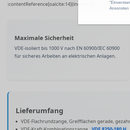
"Einverstan
:contentReference[oaicite:14]{index=14}
Ansonsten k
Maximale Sicherheit
VDE-isoliert bis 1000 V nach EN 60900/IEC 60900
für sicheres Arbeiten an elektrischen Anlagen.
Lieferumfang
VDE-Flachrundzange, Greifflächen gerade, gezah
VDE-Kraft-Kombinationszange,
VDE 8250-180 H