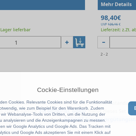
Mehr Details
98,40€
UVP
126,16
€
b Lager lieferbar
Lieferzeit: z.Zt. 
2 - 2
Cockie-Einstellungen
en Cookies. Relevante Cookies sind für die Funktionalität
Wahl für Elektrofachkräfte, die höchste Sicherheitsstandards
notwendig, wie zum Beispiel für den Warenkorb. Zudem
 bis 1000 V gemäß
EN 60900/IEC 60900
bietet dieses Set
wir Webanalyse-Tools von Dritten, um die Nutzung der
angen sind aus verchromtem
GEDORE Sondervergütungsst
u analysieren und die Anzeigenkampagnen zu messen.
zen wir Google Analytics und Google Ads. Das Tracken mit
lytics und Google Ads akzeptieren Sie mit einem Klick auf