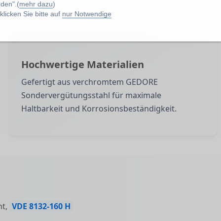
den".(
mehr dazu
)
licken Sie bitte auf
nur Notwendige
Hochwertige Materialien
Gefertigt aus verchromtem GEDORE
Sondervergütungsstahl für maximale
Haltbarkeit und Korrosionsbeständigkeit.
nt,
VDE 8132-160 H