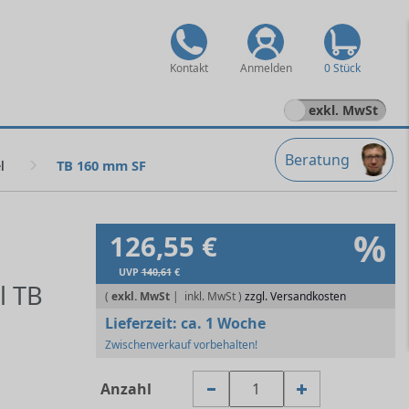
Kontakt
Anmelden
0 Stück
exkl. MwSt
Beratung
l
TB 160 mm SF
%
126,55 €
UVP
140,61
€
l TB
(
exkl. MwSt
|
zzgl. Versandkosten
Lieferzeit:
ca. 1 Woche
Zwischenverkauf vorbehalten!
Anzahl