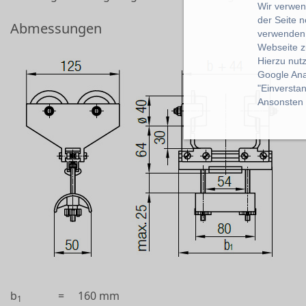
Wir verwend
der Seite 
Abmessungen
verwenden 
Webseite z
Hierzu nut
Google Ana
"Einverstan
Ansonsten k
b
=
160 mm
1