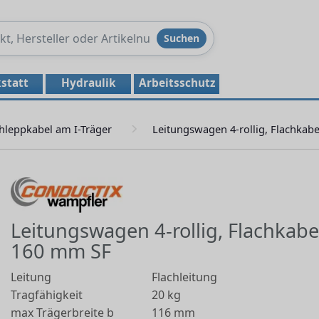
Produkte
Suchen
durchsuchen
statt
Hydraulik
Arbeitsschutz
hleppkabel am I-Träger
Leitungswagen 4-rollig, Flachkabe
Leitungswagen 4-rollig, Flachkabe
160 mm SF
Leitung
Flachleitung
Tragfähigkeit
20 kg
max Trägerbreite b
116 mm