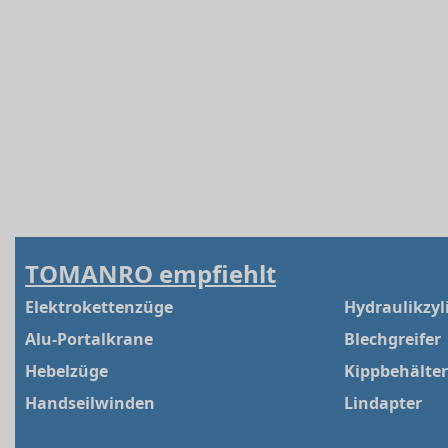
TOMANRO empfiehlt
Elektrokettenzüge
Hydraulikzyl
Alu-Portalkrane
Blechgreifer
Hebelzüge
Kippbehälter
Handseilwinden
Lindapter