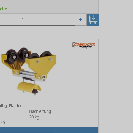
oche
Leitungswagen 4-rollig, Flachkabel TB 206 mm
Flachleitung
20 kg
250