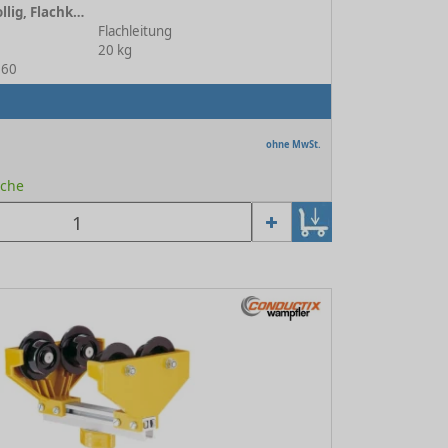
Leitungswagen 4-rollig, Flachkabel TB 160 mm SF
Flachleitung
20 kg
160
ohne MwSt.
oche