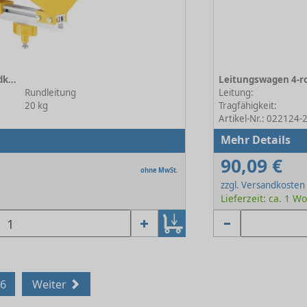
Leitungswagen 4-rollig, Rundkabel TB 116 mm
Rundleitung
Leitung:
20 kg
Tragfähigkeit:
Artikel-Nr.: 022124-
Mehr Details
90,09 €
ohne MwSt.
zzgl. Versandkosten
Lieferzeit: ca. 1 W
6
Weiter