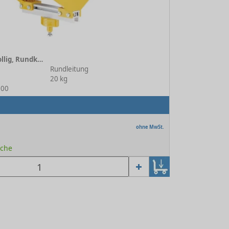
Leitungswagen 4-rollig, Rundkabel TB 156 mm
Rundleitung
20 kg
200
ohne MwSt.
oche