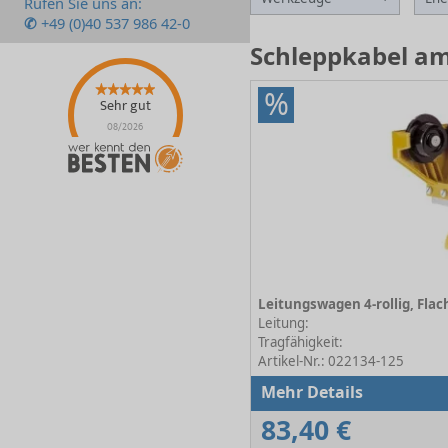
Rufen Sie uns an:
✆
+49 (0)40 537 986 42-0
Schleppkabel am
%
Sehr gut
08/2026
Leitung:
Tragfähigkeit:
Artikel-Nr.: 022134-125
Mehr Details
83,40 €