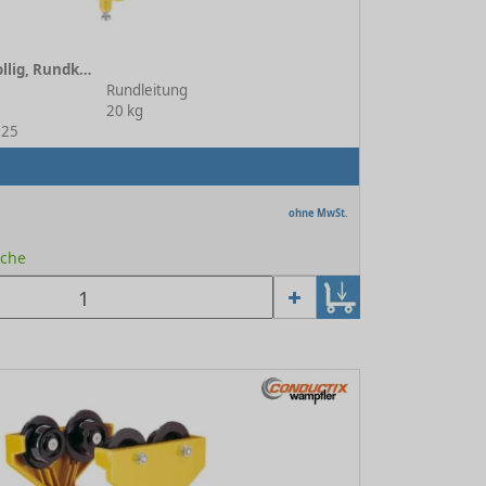
Leitungswagen 4-rollig, Rundkabel TB 81 mm
Rundleitung
20 kg
125
ohne MwSt.
oche