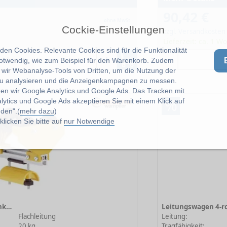
90,42 €
ohne MwSt.
Cockie-Einstellungen
zzgl. Versandkosten
Lieferzeit: ca. 1 W
en Cookies. Relevante Cookies sind für die Funktionalität
notwendig, wie zum Beispiel für den Warenkorb. Zudem
wir Webanalyse-Tools von Dritten, um die Nutzung der
u analysieren und die Anzeigenkampagnen zu messen.
zen wir Google Analytics und Google Ads. Das Tracken mit
%
lytics und Google Ads akzeptieren Sie mit einem Klick auf
den".(
mehr dazu
)
licken Sie bitte auf
nur Notwendige
Leitungswagen 4-rollig, Flachkabel TB 236 mm
Flachleitung
Leitung:
20 kg
Tragfähigkeit: