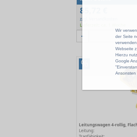
85,72 €
zzgl. Versandkosten
Lieferzeit: ca. 1 Woche
Wir verwend
der Seite 
verwenden 
Webseite z
Hierzu nut
%
Google Ana
"Einverstan
Ansonsten k
Leitung:
Tragfähigkeit: