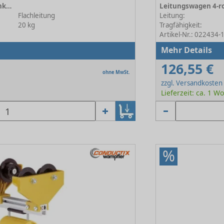
Leitungswagen 4-rollig, Flachkabel TB 306 mm
Flachleitung
Leitung:
20 kg
Tragfähigkeit:
Artikel-Nr.: 022434-
Mehr Details
126,55 €
ohne MwSt.
zzgl. Versandkosten
Lieferzeit: ca. 1 W
%