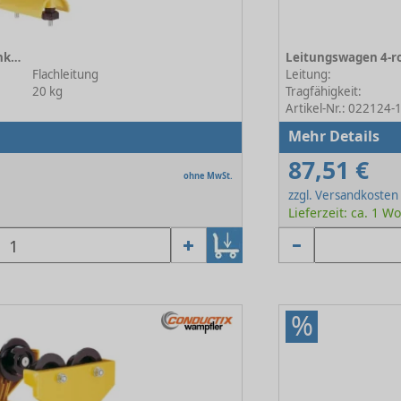
Leitungswagen 4-rollig, Flachkabel TB 156 mm SF
Flachleitung
Leitung:
20 kg
Tragfähigkeit:
Artikel-Nr.: 022124-
Mehr Details
87,51 €
ohne MwSt.
zzgl. Versandkosten
Lieferzeit: ca. 1 W
%