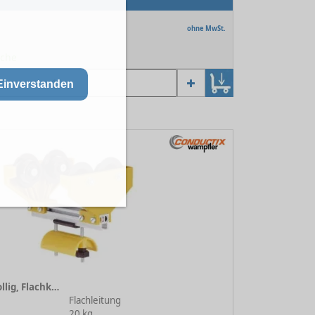
ohne MwSt.
oche
Einverstanden
Leitungswagen 4-rollig, Flachkabel TB 276 mm
Flachleitung
20 kg