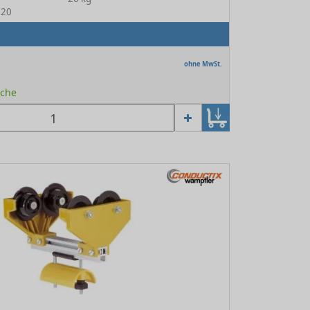
320
ohne MwSt.
oche