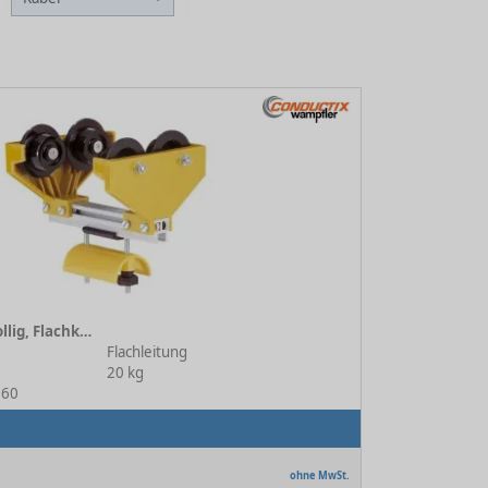
Leitungswagen 4-rollig, Flachkabel TB 116 mm
Flachleitung
20 kg
160
ohne MwSt.