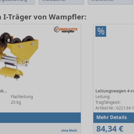
 I-Träger von Wampfler:
%
Leitungswagen 4-rollig, Flachkabel TB 81 mm
Flachleitung
Leitung:
20 kg
Tragfähigkeit:
Artikel-Nr.: 022134-
Mehr Details
84,34 €
ohne MwSt.