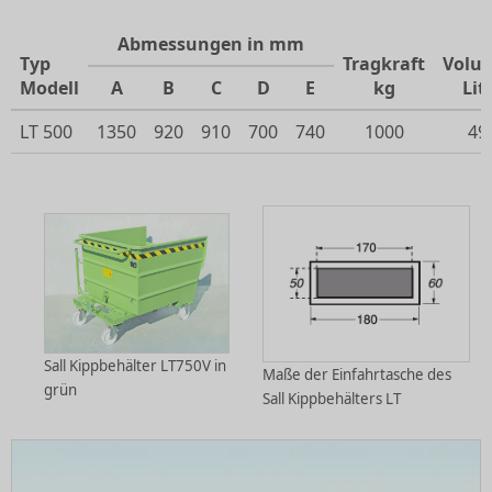
Abmessungen in mm
Typ
Tragkraft
Volu
Modell
A
B
C
D
E
kg
Lit
LT 500
1350
920
910
700
740
1000
49
Sall Kippbehälter LT750V in
Maße der Einfahrtasche des
grün
Sall Kippbehälters LT