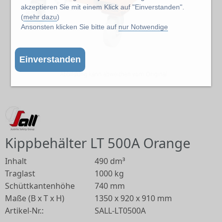
akzeptieren Sie mit einem Klick auf "Einverstanden".
(
mehr dazu
)
Ansonsten klicken Sie bitte auf
nur Notwendige
Einverstanden
Abbildung kann abweichen vom Original
Kippbehälter LT 500A Orange
Inhalt
490 dm³
Traglast
1000 kg
Schüttkantenhöhe
740 mm
Maße (B x T x H)
1350 x 920 x 910 mm
Artikel-Nr.:
SALL-LT0500A