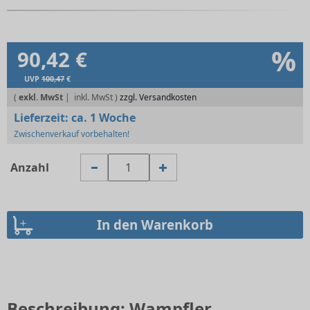
%
90,42 €
UVP
100,47
€
(
exkl. MwSt
|
zzgl. Versandkosten
Lieferzeit:
ca. 1 Woche
Zwischenverkauf vorbehalten!
Anzahl
Beschreibung: Wampfler