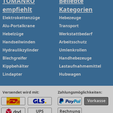
TOMANRO
Beliebte
empfiehlt
Kategorien
Elektrokettenzüge
Hebezeuge
Alu-Portalkrane
Transport
Hebelzüge
Werkstattbedarf
Handseilwinden
Arbeitsschutz
Hydraulikzylinder
Umlenkrollen
Blechgreifer
Handhebezeuge
Kippbehälter
Lastaufnahmemittel
Lindapter
Hubwagen
Versendet wird mit:
Zahlungsmöglichkeiten:
Vorkasse
UPS
Rechnung