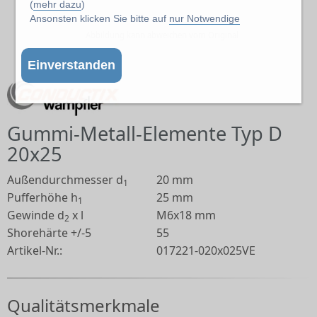
(
mehr dazu
)
Ansonsten klicken Sie bitte auf
nur Notwendige
Abbildung kann abweichen vom Original
Einverstanden
Gummi-Metall-Elemente Typ D
20x25
Außendurchmesser d
20 mm
1
Pufferhöhe h
25 mm
1
Gewinde d
x l
M6x18 mm
2
Shorehärte +/-5
55
Artikel-Nr.:
017221-020x025VE
Qualitätsmerkmale