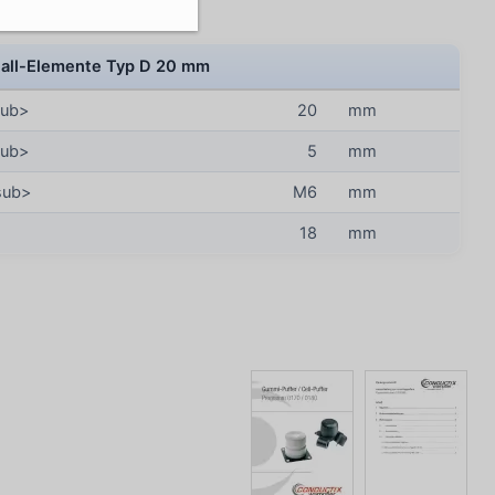
ll-Elemente Typ D 20 mm
sub>
20
mm
sub>
5
mm
sub>
M6
mm
18
mm