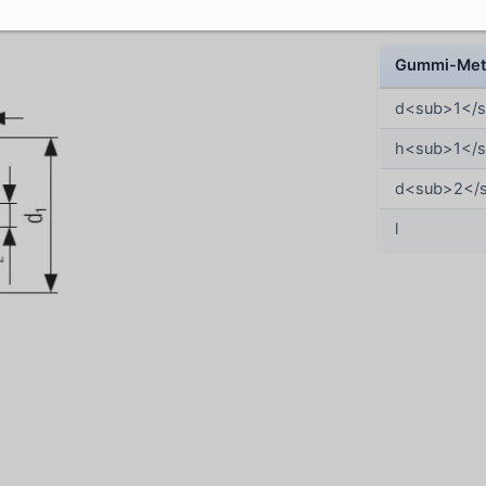
Gummi-Meta
d<sub>1</
h<sub>1</
d<sub>2</
l