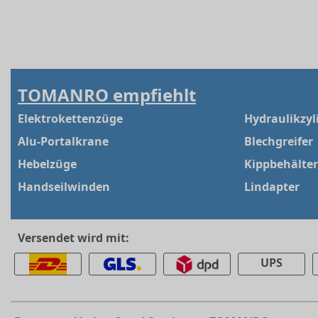
TOMANRO empfiehlt
Elektrokettenzüge
Hydraulikzyl
Alu-Portalkrane
Blechgreifer
Hebelzüge
Kippbehälter
Handseilwinden
Lindapter
Versendet wird mit:
UPS