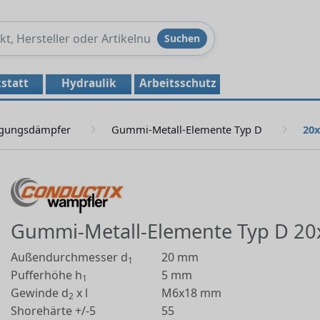
Produkte
Suchen
durchsuchen
statt
Hydraulik
Arbeitsschutz
gungsdämpfer
Gummi-Metall-Elemente Typ D
20x
Gummi-Metall-Elemente Typ D 20
Außendurchmesser d
20 mm
1
Pufferhöhe h
5 mm
1
Gewinde d
x l
M6x18 mm
2
Shorehärte +/-5
55