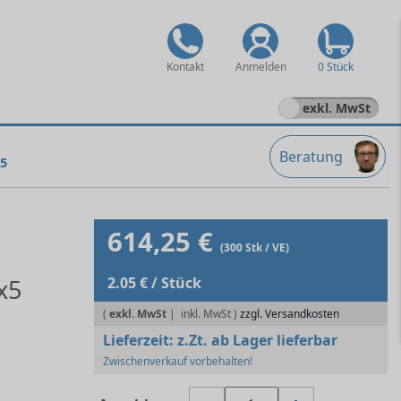
Kontakt
Anmelden
0 Stück
exkl. MwSt
Beratung
5
614,25 €
(300 Stk / VE)
x5
2.05 € / Stück
(
exkl. MwSt
|
zzgl. Versandkosten
Lieferzeit:
z.Zt. ab Lager lieferbar
Zwischenverkauf vorbehalten!