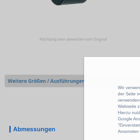
Abbildung kann abweichen vom Original
Weitere Größen / Ausführungen
Wir verwend
der Seite 
verwenden 
Webseite z
Hierzu nut
Google Ana
"Einverstan
Abmessungen
Ansonsten k